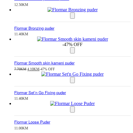
12.50
KM
Flormar Bronzing puder
11.40
KM
-47% OFF
Flormar Smooth skin kameni puder
Izvorna
Trenutna
7.70
KM
4.10
KM
-47% OFF
cijena
cijena
bila
je:
je:
4.10KM.
7.70KM.
Flormar Set’n Go Fixing puder
11.40
KM
Flormar Loose Puder
11.00
KM