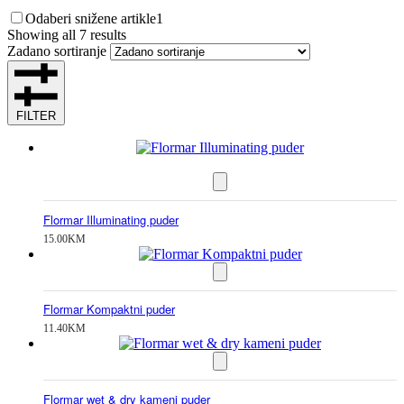
Odaberi snižene artikle
1
Showing all 7 results
Zadano sortiranje
FILTER
Flormar Illuminating puder
15.00
KM
Flormar Kompaktni puder
11.40
KM
Flormar wet & dry kameni puder