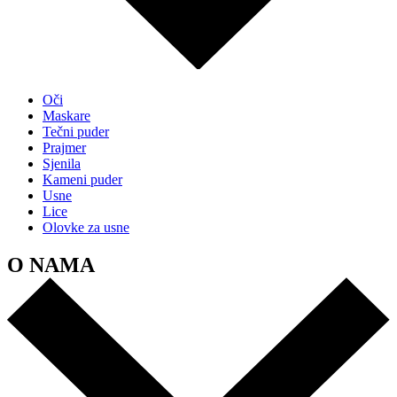
Oči
Maskare
Tečni puder
Prajmer
Sjenila
Kameni puder
Usne
Lice
Olovke za usne
O NAMA