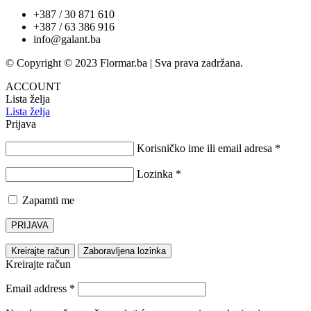
+387 / 30 871 610
+387 / 63 386 916
info@galant.ba
© Copyright © 2023 Flormar.ba | Sva prava zadržana.
ACCOUNT
Lista želja
Lista želja
Prijava
Korisničko ime ili email adresa
*
Lozinka
*
Zapamti me
PRIJAVA
Kreirajte račun
Zaboravljena lozinka
Kreirajte račun
Email address
*