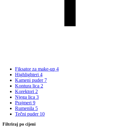
Fiksator za make-up
4
Highlighteri
4
Kameni puder
7
Kontura lica
2
Korektori
2
Njega lica
3
Prajmeri
9
Rumenila
5
Tečni puder
10
Filtriraj po cijeni