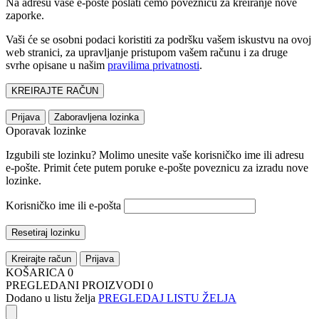
Na adresu vaše e-pošte poslati ćemo poveznicu za kreiranje nove
zaporke.
Vaši će se osobni podaci koristiti za podršku vašem iskustvu na ovoj
web stranici, za upravljanje pristupom vašem računu i za druge
svrhe opisane u našim
pravilima privatnosti
.
KREIRAJTE RAČUN
Prijava
Zaboravljena lozinka
Oporavak lozinke
Izgubili ste lozinku? Molimo unesite vaše korisničko ime ili adresu
e-pošte. Primit ćete putem poruke e-pošte poveznicu za izradu nove
lozinke.
Korisničko ime ili e-pošta
Resetiraj lozinku
Kreirajte račun
Prijava
KOŠARICA
0
PREGLEDANI PROIZVODI
0
Dodano u listu želja
PREGLEDAJ LISTU ŽELJA