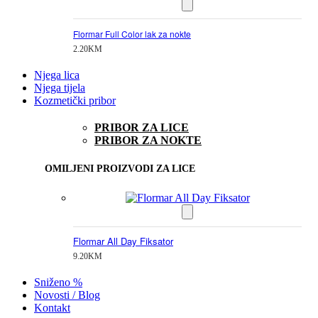
Flormar Full Color lak za nokte
2.20
KM
Njega lica
Njega tijela
Kozmetički pribor
PRIBOR ZA LICE
PRIBOR ZA NOKTE
OMILJENI PROIZVODI ZA LICE
Flormar All Day Fiksator
9.20
KM
Sniženo %
Novosti / Blog
Kontakt