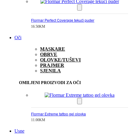
Flormar Perfect Coverage tekući puder
16.50
KM
Oči
MASKARE
OBRVE
OLOVKE/TUŠEVI
PRAJMER
SJENILA
OMILJENI PROIZVODI ZA OČI
Flormar Extreme tattoo gel olovka
11.00
KM
Usne