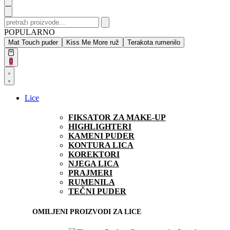
Search
for:
POPULARNO
Mat Touch puder
Kiss Me More ruž
Terakota rumenilo
Open
0
cart
Open
Account
details
Lice
FIKSATOR ZA MAKE-UP
HIGHLIGHTERI
KAMENI PUDER
KONTURA LICA
KOREKTORI
NJEGA LICA
PRAJMERI
RUMENILA
TEČNI PUDER
OMILJENI PROIZVODI ZA LICE