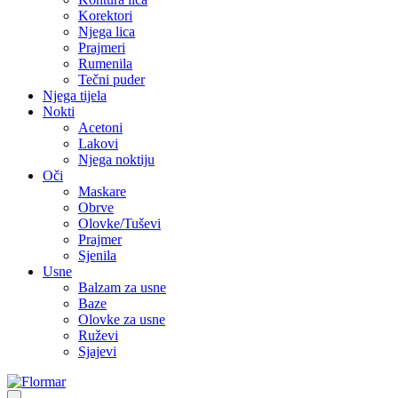
Korektori
Njega lica
Prajmeri
Rumenila
Tečni puder
Njega tijela
Nokti
Acetoni
Lakovi
Njega noktiju
Oči
Maskare
Obrve
Olovke/Tuševi
Prajmer
Sjenila
Usne
Balzam za usne
Baze
Olovke za usne
Ruževi
Sjajevi