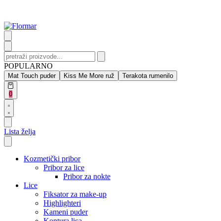
Skip
to
content
Search
for:
POPULARNO
Mat Touch puder
Kiss Me More ruž
Terakota rumenilo
Open
0
cart
Open
Account
details
Lista želja
Kozmetički pribor
Pribor za lice
Pribor za nokte
Lice
Fiksator za make-up
Highlighteri
Kameni puder
Kontura lica