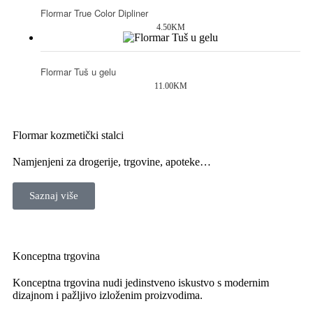
Flormar True Color Dipliner
4.50
KM
Flormar Tuš u gelu
11.00
KM
Flormar kozmetički stalci
Namjenjeni za drogerije, trgovine, apoteke…
Saznaj više
Konceptna trgovina
Konceptna trgovina nudi jedinstveno iskustvo s modernim
dizajnom i pažljivo izloženim proizvodima.