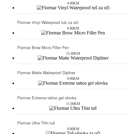
4.00
KM
Flormar Vinyl Waterproof tuš za oči
9.90
KM
Flormar Brow Micro Filler Pen
15.40
KM
Flormar Matte Waterproof Dipliner
9.90
KM
Flormar Extreme tattoo gel olovka
11.00
KM
Flormar Ultra Thin tuš
9.00
KM