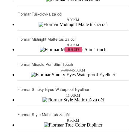
Flormar Tuš-olovka za oči
9.00
KM
Flormar Midnight Matte tuš za oči
9.90
KM
-38% OFF
Flormar Miracle Pen Slim Touch
8.50
KM
5.30
KM
Flormar Smoky Eyes Waterproof Eyeliner
11.00
KM
Flormar Style Matic tuš za oči
9.90
KM