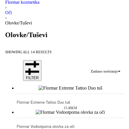
Flormar kozmetika
›
Oči
›
Olovke/Tuševi
Olovke/Tuševi
SHOWING ALL 14 RESULTS
Zadano sortiranje
FILTER
Flormar Extreme Tattoo Duo tuš
15.40
KM
Flormar Vodootporna olovka za oči