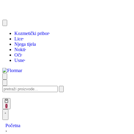
Kozmetički pribor
Lice
Njega tijela
Nokti
Oči
Usne
0
Početna
›