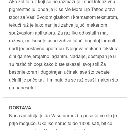
Ako želite ruž koji se ne razmazuje i nudi intenzivnu
pigmentaciju, onda je Kiss Me More Lip Tattoo pravi
izbor za Vas! Svojom glatkom i kremastom teksturom,
tekući ruž je lako nanijeti zahvaljujući mekanom
spužvastom aplikatoru. Za razliku od ostalih mat
ruževa, ne isušuje usne zahvaljujući bogatoj formuli i
nudi jednostavnu upotrebu. Njegova mekana tekstura
čini ga nevjerojatno laganim. Nadalje, dostupan je u
16 različitih boja kako biste iskazali svoj stil! Za
besprijekoran i dugotrajan učinak, sve što trebate
učiniti je pričekati 1 minutu da se ruž osuši nakon što
ga nanesete!
DOSTAVA
Naša ambicija je da Vašu narudžbu pošaljemo što je
prije moguće. Ukoliko naručite do 13:00 sati, bit će