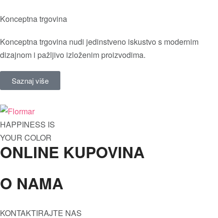
Konceptna trgovina
Konceptna trgovina nudi jedinstveno iskustvo s modernim
dizajnom i pažljivo izloženim proizvodima.
Saznaj više
HAPPINESS IS
YOUR COLOR
ONLINE KUPOVINA
O NAMA
Oči
Maskare
Tečni puder
Kvaliteta
KONTAKTIRAJTE NAS