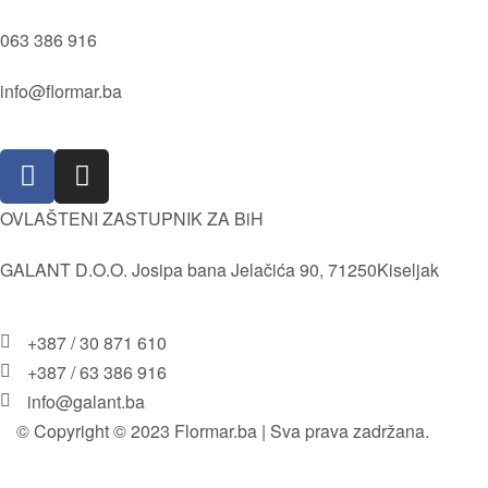
Prajmer
Vrijednosti
Sjenila
063 386 916
Društvena i Prirodna odgovornost
Kameni puder
Istorija
info@flormar.ba
Usne
Misija i Vizija
Lice
Isporuka i povrat robe
Olovke za usne
Pravila i uslovi korištenja
OVLAŠTENI ZASTUPNIK ZA BiH
GALANT D.O.O. Josipa bana Jelačića 90, 71250Kiseljak
+387 / 30 871 610
+387 / 63 386 916
info@galant.ba
© Copyright © 2023 Flormar.ba | Sva prava zadržana.