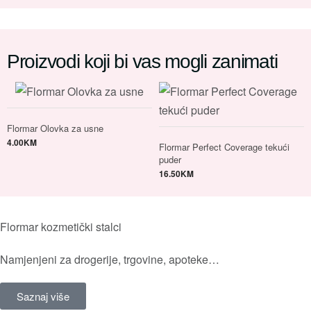
Proizvodi koji bi vas mogli zanimati
Flormar Olovka za usne
4.00
KM
Flormar Perfect Coverage tekući
puder
16.50
KM
Flormar kozmetički stalci
Namjenjeni za drogerije, trgovine, apoteke…
Saznaj više