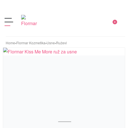
0
Home
›
Flormar Kozmetika
›
Usne
›
Ruževi