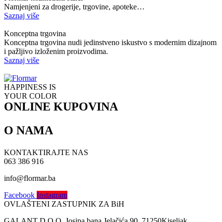
Namjenjeni za drogerije, trgovine, apoteke…
Saznaj više
Konceptna trgovina
Konceptna trgovina nudi jedinstveno iskustvo s modernim dizajnom
i pažljivo izloženim proizvodima.
Saznaj više
HAPPINESS IS
YOUR COLOR
ONLINE KUPOVINA
O NAMA
Oči
Maskare
Tečni puder
Kvaliteta
KONTAKTIRAJTE NAS
Prajmer
Vrijednosti
063 386 916
Sjenila
Društvena i Prirodna odgovornost
Kameni puder
info@flormar.ba
Istorija
Usne
Misija i Vizija
Lice
Facebook
Instagram
Isporuka i povrat robe
Olovke za usne
OVLAŠTENI ZASTUPNIK ZA BiH
Pravila i uslovi korištenja
GALANT D.O.O. Josipa bana Jelačića 90, 71250Kiseljak