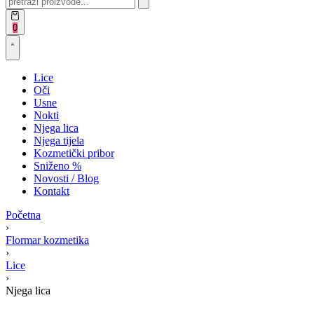
for:
Open
0
cart
Open
Account
details
Lice
Oči
Usne
Nokti
Njega lica
Njega tijela
Kozmetički pribor
Sniženo %
Novosti / Blog
Kontakt
Početna
›
Flormar kozmetika
›
Lice
›
Njega lica