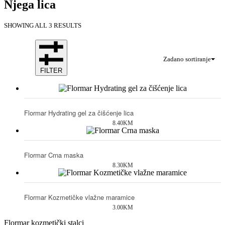
Njega lica
SHOWING ALL 3 RESULTS
earch
Zadano sortiranje
FILTER
Flormar Hydrating gel za čišćenje lica
8.40
KM
Flormar Crna maska
8.30
KM
Flormar Kozmetičke vlažne maramice
3.00
KM
Flormar kozmetički stalci