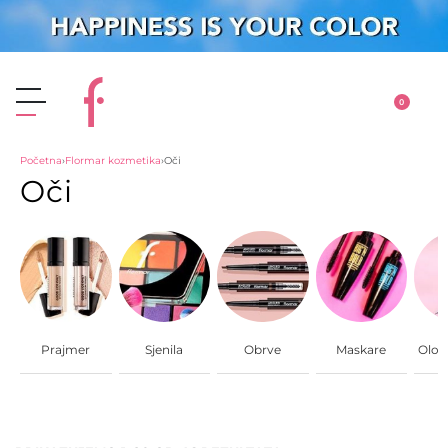
0
Početna
›
Flormar kozmetika
›
Oči
Oči
Prajmer
Sjenila
Obrve
Maskare
Olov