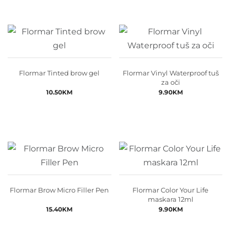
Flormar Tinted brow gel
Flormar Vinyl Waterproof tuš
za oči
10.50
KM
9.90
KM
Flormar Brow Micro Filler Pen
Flormar Color Your Life
maskara 12ml
15.40
KM
9.90
KM