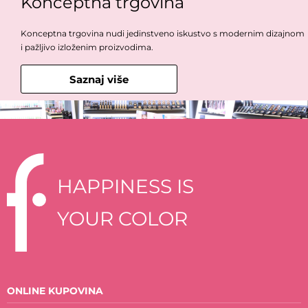
Konceptna trgovina
Konceptna trgovina nudi jedinstveno iskustvo s modernim dizajnom
i pažljivo izloženim proizvodima.
Saznaj više
HAPPINESS IS
YOUR COLOR
ONLINE KUPOVINA