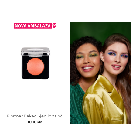
Flormar Baked Sjenilo za oči
10.10
KM