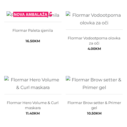
Flormar Paleta sjenila
Flormar Vodootporna olovka
16.50
KM
za oči
4.00
KM
Flormar Hero Volume & Curl
Flormar Brow setter & Primer
maskara
gel
11.40
KM
10.50
KM