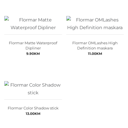
Flormar Matte Waterproof
Flormar OMLashes High
Dipliner
Definition maskara
9.90
KM
11.00
KM
Flormar Color Shadow stick
13.00
KM