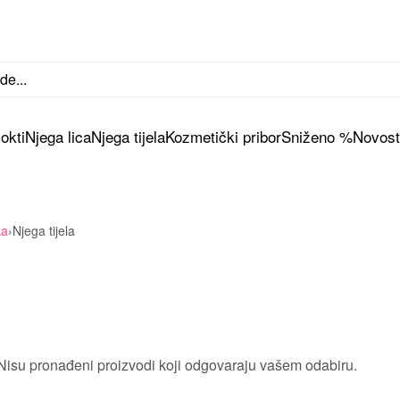
okti
Njega lica
Njega tijela
Kozmetički pribor
Sniženo %
Novosti
ka
›
Njega tijela
Nisu pronađeni proizvodi koji odgovaraju vašem odabiru.