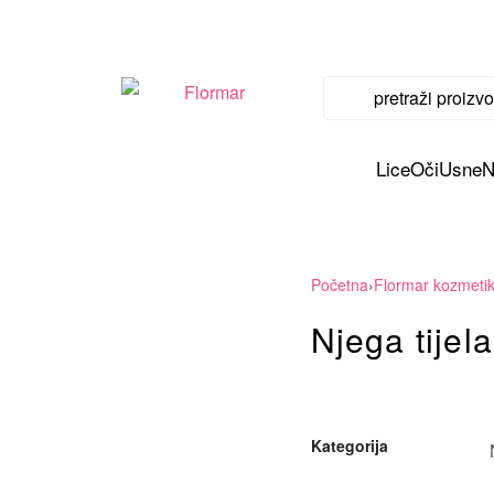
Lice
Oči
Usne
N
Početna
›
Flormar kozmeti
Njega tijela
Kategorija