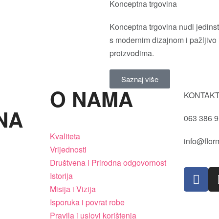
Konceptna trgovina
Konceptna trgovina nudi jedins
s modernim dizajnom i pažljivo
proizvodima.
Saznaj više
O NAMA
KONTAKT
NA
063 386 
Kvaliteta
info@flor
Vrijednosti
Društvena i Prirodna odgovornost
Istorija
Misija i Vizija
Isporuka i povrat robe
Pravila i uslovi korištenja