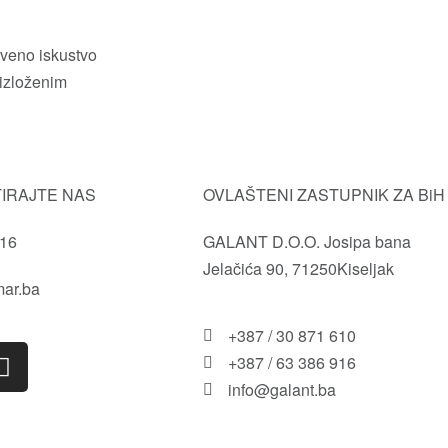
tveno iskustvo
 izloženim
IRAJTE NAS
OVLAŠTENI ZASTUPNIK ZA BiH
916
GALANT D.O.O. Josipa bana
Jelačića 90, 71250Kiseljak
mar.ba
+387 / 30 871 610
+387 / 63 386 916
info@galant.ba