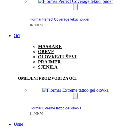
Flormar Perfect Coverage tekući puder
16.50
KM
Oči
MASKARE
OBRVE
OLOVKE/TUŠEVI
PRAJMER
SJENILA
OMILJENI PROIZVODI ZA OČI
Flormar Extreme tattoo gel olovka
11.00
KM
Usne