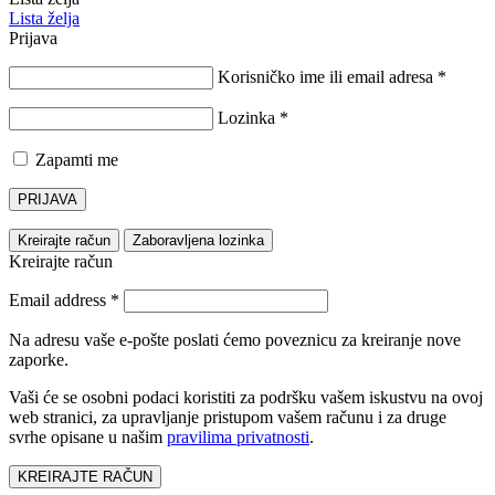
Lista želja
Prijava
Korisničko ime ili email adresa
*
Lozinka
*
Zapamti me
PRIJAVA
Kreirajte račun
Zaboravljena lozinka
Kreirajte račun
Email address
*
Na adresu vaše e-pošte poslati ćemo poveznicu za kreiranje nove
zaporke.
Vaši će se osobni podaci koristiti za podršku vašem iskustvu na ovoj
web stranici, za upravljanje pristupom vašem računu i za druge
svrhe opisane u našim
pravilima privatnosti
.
KREIRAJTE RAČUN