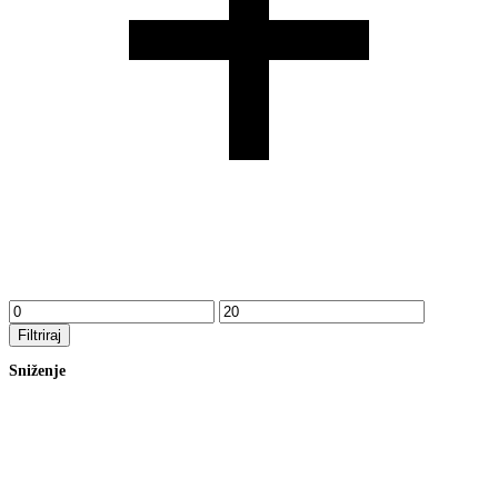
Min
Maks
cijena
cijena
Filtriraj
Sniženje