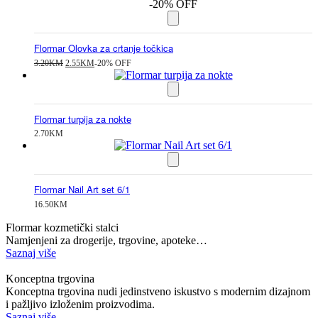
-20% OFF
Flormar Olovka za crtanje točkica
Izvorna
Trenutna
3.20
KM
2.55
KM
-20% OFF
cijena
cijena
bila
je:
je:
2.55KM.
3.20KM.
Flormar turpija za nokte
2.70
KM
Flormar Nail Art set 6/1
16.50
KM
Flormar kozmetički stalci
Namjenjeni za drogerije, trgovine, apoteke…
Saznaj više
Konceptna trgovina
Konceptna trgovina nudi jedinstveno iskustvo s modernim dizajnom
i pažljivo izloženim proizvodima.
Saznaj više