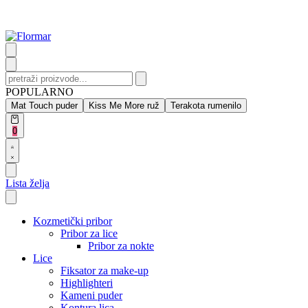
Skip
to
content
Search
for:
POPULARNO
Mat Touch puder
Kiss Me More ruž
Terakota rumenilo
Open
0
cart
Open
Account
details
Lista želja
Kozmetički pribor
Pribor za lice
Pribor za nokte
Lice
Fiksator za make-up
Highlighteri
Kameni puder
Kontura lica