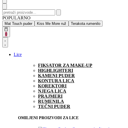
Search
for:
POPULARNO
Mat Touch puder
Kiss Me More ruž
Terakota rumenilo
Open
0
cart
Open
Account
details
Lice
FIKSATOR ZA MAKE-UP
HIGHLIGHTERI
KAMENI PUDER
KONTURA LICA
KOREKTORI
NJEGA LICA
PRAJMERI
RUMENILA
TEČNI PUDER
OMILJENI PROIZVODI ZA LICE