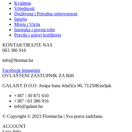
Kvaliteta
Vrijednosti
Društvena i Prirodna odgovornost
Istorija
Misija i Vizija
Isporuka i povrat robe
Pravila i uslovi korištenja
KONTAKTIRAJTE NAS
063 386 916
info@flormar.ba
Facebook
Instagram
OVLAŠTENI ZASTUPNIK ZA BiH
GALANT D.O.O. Josipa bana Jelačića 90, 71250Kiseljak
+387 / 30 871 610
+387 / 63 386 916
info@galant.ba
© Copyright © 2023 Flormar.ba | Sva prava zadržana.
ACCOUNT
Lista želja