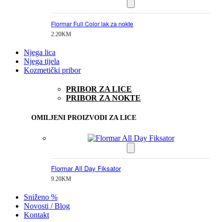
Flormar Full Color lak za nokte
2.20
KM
Njega lica
Njega tijela
Kozmetički pribor
PRIBOR ZA LICE
PRIBOR ZA NOKTE
OMILJENI PROIZVODI ZA LICE
Flormar All Day Fiksator
9.20
KM
Sniženo %
Novosti / Blog
Kontakt