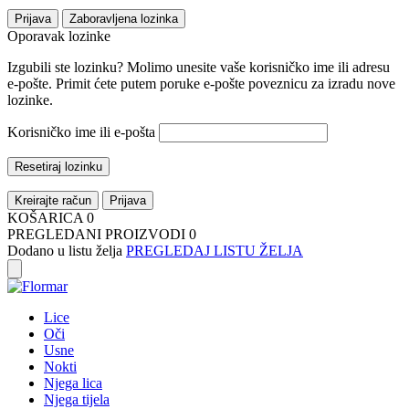
Prijava
Zaboravljena lozinka
Oporavak lozinke
Izgubili ste lozinku? Molimo unesite vaše korisničko ime ili adresu
e-pošte. Primit ćete putem poruke e-pošte poveznicu za izradu nove
lozinke.
Korisničko ime ili e-pošta
Resetiraj lozinku
Kreirajte račun
Prijava
KOŠARICA
0
PREGLEDANI PROIZVODI
0
Dodano u listu želja
PREGLEDAJ LISTU ŽELJA
Lice
Oči
Usne
Nokti
Njega lica
Njega tijela