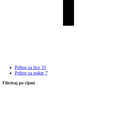
Pribor za lice
35
Pribor za nokte
7
Filtriraj po cijeni