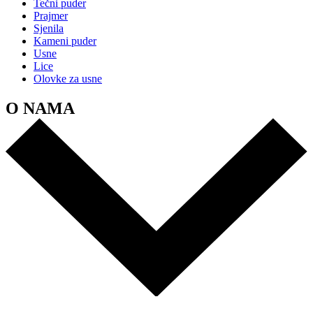
Tečni puder
Prajmer
Sjenila
Kameni puder
Usne
Lice
Olovke za usne
O NAMA