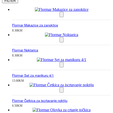
FILTER
Flormar Makazice za zanoktice
8.30
KM
Flormar Noktarica
8.30
KM
Flormar Set za manikuru 4/1
13.00
KM
Flormar Četkica za iscrtavanje noktiju
6.50
KM