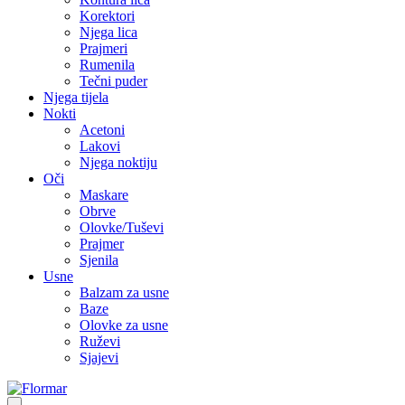
Korektori
Njega lica
Prajmeri
Rumenila
Tečni puder
Njega tijela
Nokti
Acetoni
Lakovi
Njega noktiju
Oči
Maskare
Obrve
Olovke/Tuševi
Prajmer
Sjenila
Usne
Balzam za usne
Baze
Olovke za usne
Ruževi
Sjajevi