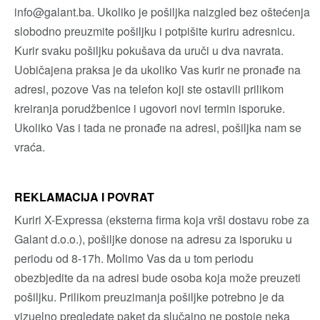
info@galant.ba. Ukoliko je pošiljka naizgled bez oštećenja
slobodno preuzmite pošiljku i potpišite kuriru adresnicu.
Kurir svaku pošiljku pokušava da uruči u dva navrata.
Uobičajena praksa je da ukoliko Vas kurir ne pronađe na
adresi, pozove Vas na telefon koji ste ostavili prilikom
kreiranja porudžbenice i ugovori novi termin isporuke.
Ukoliko Vas i tada ne pronađe na adresi, pošiljka nam se
vraća.
REKLAMACIJA I POVRAT
Kuriri X-Expressa (eksterna firma koja vrši dostavu robe za
Galant d.o.o.), pošiljke donose na adresu za isporuku u
periodu od 8-17h. Molimo Vas da u tom periodu
obezbjedite da na adresi bude osoba koja može preuzeti
pošiljku. Prilikom preuzimanja pošiljke potrebno je da
vizuelno pregledate paket da slučajno ne postoje neka