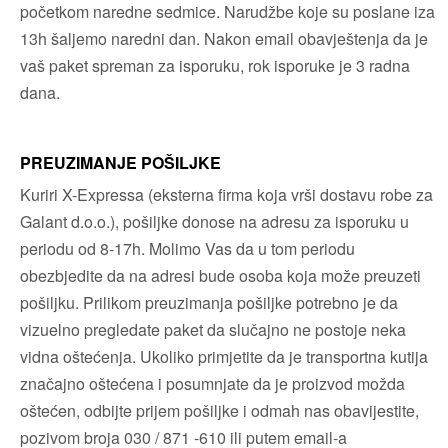
početkom naredne sedmice. Narudžbe koje su poslane iza
13h šaljemo naredni dan. Nakon email obavještenja da je
vaš paket spreman za isporuku, rok isporuke je 3 radna
dana.
PREUZIMANJE POŠILJKE
Kuriri X-Expressa (eksterna firma koja vrši dostavu robe za
Galant d.o.o.), pošiljke donose na adresu za isporuku u
periodu od 8-17h. Molimo Vas da u tom periodu
obezbjedite da na adresi bude osoba koja može preuzeti
pošiljku. Prilikom preuzimanja pošiljke potrebno je da
vizuelno pregledate paket da slučajno ne postoje neka
vidna oštećenja. Ukoliko primjetite da je transportna kutija
značajno oštećena i posumnjate da je proizvod možda
oštećen, odbijte prijem pošiljke i odmah nas obavijestite,
pozivom broja 030 / 871 -610 ili putem email-a