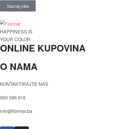
Saznaj više
HAPPINESS IS
YOUR COLOR
ONLINE KUPOVINA
O NAMA
Oči
Maskare
Tečni puder
Kvaliteta
KONTAKTIRAJTE NAS
Prajmer
Vrijednosti
Sjenila
063 386 916
Društvena i Prirodna odgovornost
Kameni puder
Istorija
info@flormar.ba
Usne
Misija i Vizija
Lice
Isporuka i povrat robe
Olovke za usne