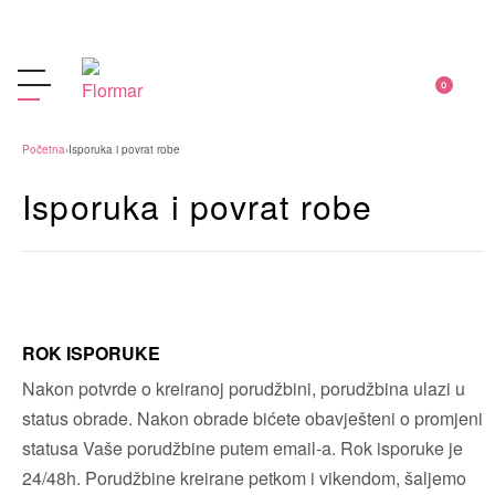
0
Početna
›
Isporuka i povrat robe
Isporuka i povrat robe
ROK ISPORUKE
Nakon potvrde o kreiranoj porudžbini, porudžbina ulazi u
status obrade. Nakon obrade bićete obavješteni o promjeni
statusa Vaše porudžbine putem email-a. Rok isporuke je
24/48h. Porudžbine kreirane petkom i vikendom, šaljemo