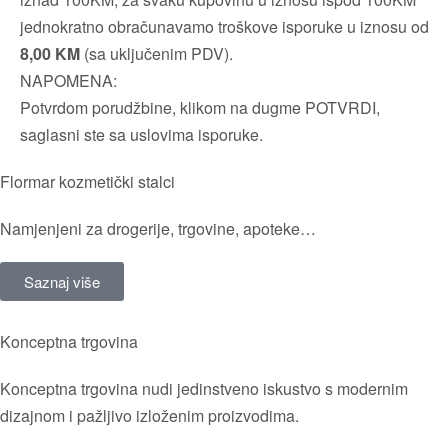
jednokratno obračunavamo troškove isporuke u iznosu od
8,00 KM
(sa uključenim PDV).
NAPOMENA:
Potvrdom porudžbine, klikom na dugme POTVRDI,
saglasni ste sa uslovima isporuke.
Flormar kozmetički stalci
Namjenjeni za drogerije, trgovine, apoteke…
Saznaj više
Konceptna trgovina
Konceptna trgovina nudi jedinstveno iskustvo s modernim
dizajnom i pažljivo izloženim proizvodima.