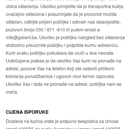
vidna oštećenja. Ukoliko primjetite da je transportna kutija
značajno oštećena i posumnjate da je proizvod možda
oštećen, odbijte prijem pošiljke i odmah nas obavijestite,
pozivom broja 030 / 871 -610 ili putem email-a
info@galant.ba. Ukoliko je pošiljka naizgled bez oštećenja
slobodno preuzmite pošiljku i potpišite kuriru adresnicu.
Kurir svaku pošiljku pokušava da uruči u dva navrata.
Uobičajena praksa je da ukoliko Vas kurir ne pronađe na
adresi, pozove Vas na telefon koji ste ostavili prilikom
kreiranja porudžbenice i ugovori novi termin isporuke.
Ukoliko Vas i tada ne pronađe na adresi, pošiljka nam se
vraća.
CIJENA ISPORUKE
Dostava na kućna vrata je potpuno besplatna za iznose
iznad 100KM, za svaku kupovinu u iznosu ispod 100KM