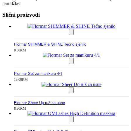
narudžbe.
Slični proizvodi
Flormar SHIMMER & SHINE Tečno sjenilo
9.00
KM
Flormar Set za manikuru 4/1
13.00
KM
Flormar Sheer Up ruž za usne
8.30
KM