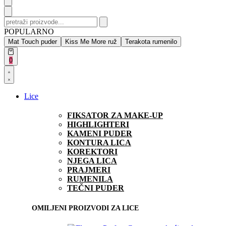
Search
for:
POPULARNO
Mat Touch puder
Kiss Me More ruž
Terakota rumenilo
Open
0
cart
Open
Account
details
Lice
FIKSATOR ZA MAKE-UP
HIGHLIGHTERI
KAMENI PUDER
KONTURA LICA
KOREKTORI
NJEGA LICA
PRAJMERI
RUMENILA
TEČNI PUDER
OMILJENI PROIZVODI ZA LICE