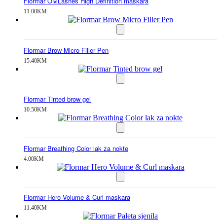
Flormar OMLashes High Definition maskara
11.00
KM
Flormar Brow Micro Filler Pen
15.40
KM
Flormar Tinted brow gel
10.50
KM
Flormar Breathing Color lak za nokte
4.00
KM
Flormar Hero Volume & Curl maskara
11.40
KM