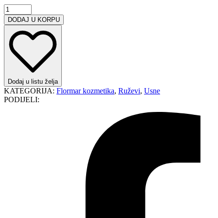
Flormar
Lightweight
DODAJ U KORPU
Lip
Powder
ruž
za
usne
stik
količina
Dodaj u listu želja
KATEGORIJA:
Flormar kozmetika
,
Ruževi
,
Usne
PODIJELI: