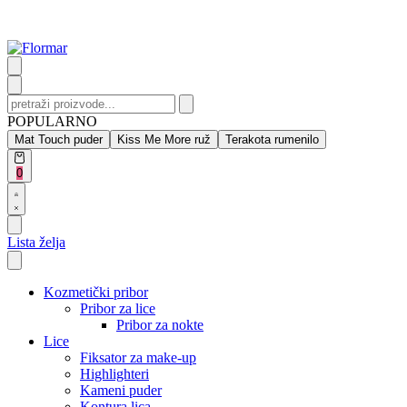
Skip
to
content
Search
for:
POPULARNO
Mat Touch puder
Kiss Me More ruž
Terakota rumenilo
Open
0
cart
Open
Account
details
Lista želja
Kozmetički pribor
Pribor za lice
Pribor za nokte
Lice
Fiksator za make-up
Highlighteri
Kameni puder
Kontura lica