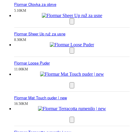
Flormar Olovka za obrve
5.10
KM
Flormar Sheer Up ruž za usne
8.30
KM
Flormar Loose Puder
11.00
KM
Flormar Mat Touch puder | new
16.50
KM