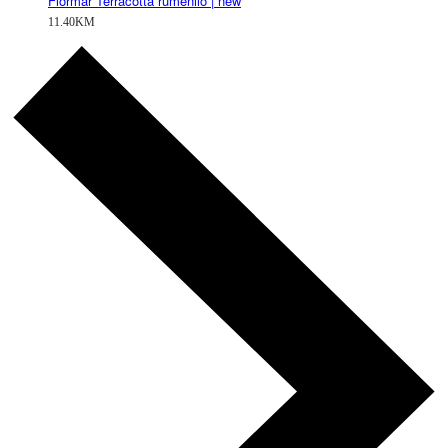
Flormar Terracotta rumenilo | new
11.40
KM