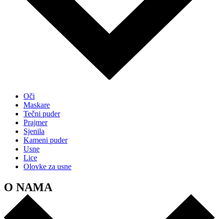
Oči
Maskare
Tečni puder
Prajmer
Sjenila
Kameni puder
Usne
Lice
Olovke za usne
O NAMA