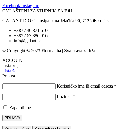
Facebook
Instagram
OVLAŠTENI ZASTUPNIK ZA BiH
GALANT D.O.O. Josipa bana Jelačića 90, 71250Kiseljak
+387 / 30 871 610
+387 / 63 386 916
info@galant.ba
© Copyright © 2023 Flormar.ba | Sva prava zadržana.
ACCOUNT
Lista želja
Lista želja
Prijava
Korisničko ime ili email adresa
*
Lozinka
*
Zapamti me
PRIJAVA
Kreirajte račun
Zaboravljena lozinka