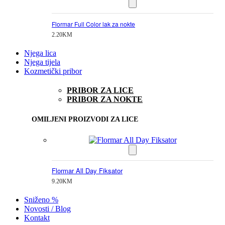
Flormar Full Color lak za nokte
2.20
KM
Njega lica
Njega tijela
Kozmetički pribor
PRIBOR ZA LICE
PRIBOR ZA NOKTE
OMILJENI PROIZVODI ZA LICE
Flormar All Day Fiksator
9.20
KM
Sniženo %
Novosti / Blog
Kontakt