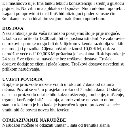
E i maslinovo ulje. Ima tanku tekuću konzistenciju i srednju gustoću
pigmenta. Na vrhu ima aplikator od spužve. Nudi udobnu upotrebu.
Lagani poluprovidni i mat finiš hidratizirajući puder za usne čini
šminkanje usana idealnim svojom praktičnom upotrebom.
DOSTAVA
Naša ambicija je da Vašu narudžbu pošaljemo što je prije moguće.
Ukoliko naručite do 13:00 sati, bit će poslana isti dan! Ne zaboravite
da rokovi isporuke mogu biti duži tijekom vikenda razdoblja velikih
rasprodaja i praznika. Cijena poštarine iznosi 10,00KM, dok za
narudžbe veće od 100,00KM poštarina je besplatna. Rok isporuke je
24 sata. Sve cijene su navedene bez troškova dostave. Trošak
dostave dodaje se cijeni i plaća kupac. Troškovi dostave navedeni su
prilikom naručivanja.
UVJETI POVRATA
Kupljene proizvode možete vratiti u roku od 7 dana od datuma
računa. Povrat se vrši u prosjeku u roku od 7 radnih dana. U slučaju
da se na proizvodu otkrije bilo kakvo oštećenje, lomljenje, uništenje,
trganje, korištenje i slična stanja, a proizvod se ne vrati u onom
stanju u kakvom je bio kada je isporučen kupcu, proizvod se neće
vratiti niti će povrat novca biti izvršen. .
OTAKAZIVANJE NARUDŽBE
Narudžbu možete je otkazati unutar 1 sata od trenutka slanja