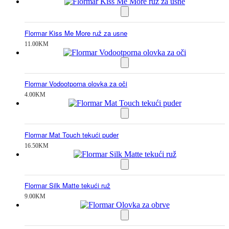
Flormar Kiss Me More ruž za usne
11.00
KM
Flormar Vodootporna olovka za oči
4.00
KM
Flormar Mat Touch tekući puder
16.50
KM
Flormar Silk Matte tekući ruž
9.00
KM