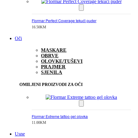
Flormar Perfect Coverage tekući puder
16.50
KM
Oči
MASKARE
OBRVE
OLOVKE/TUŠEVI
PRAJMER
SJENILA
OMILJENI PROIZVODI ZA OČI
Flormar Extreme tattoo gel olovka
11.00
KM
Usne