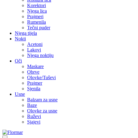
Korektori
Njega lica
Prajmeri
Rumenila
Tečni puder
Njega tijela
Nokti
Acetoni
Lakovi
Njega noktiju
Oči
Maskare
Obrve
Olovke/Tuševi
Prajmer
Sjenila
Usne
Balzam za usne
Baze
Olovke za usne
Ruževi
Sjajevi