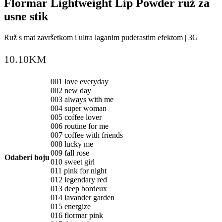
Flormar Lightweight Lip Powder ruž za
usne stik
Ruž s mat završetkom i ultra laganim puderastim efektom | 3G
10.10
KM
001 love everyday
002 new day
003 always with me
004 super woman
005 coffee lover
006 routine for me
007 coffee with friends
008 lucky me
009 fall rose
Odaberi boju
010 sweet girl
011 pink for night
012 legendary red
013 deep bordeux
014 lavander garden
015 energize
016 flormar pink