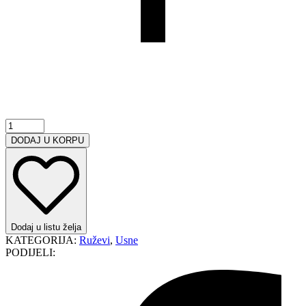
Flormar
Deluxe
DODAJ U KORPU
Cashmere
Stylo
ruž
za
usne
količina
Dodaj u listu želja
KATEGORIJA:
Ruževi
,
Usne
PODIJELI: