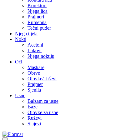
Korektori
Njega lica
Prajmeri
Rumenila
Tečni puder
Njega tijela
Nokti
Acetoni
Lakovi
Njega noktiju
Oči
Maskare
Obrve
Olovke/Tuševi
Prajmer
Sjenila
Usne
Balzam za usne
Baze
Olovke za usne
Ruževi
Sjajevi