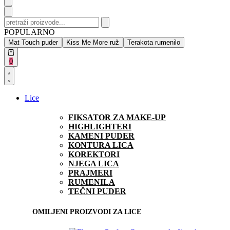
Search
for:
POPULARNO
Mat Touch puder
Kiss Me More ruž
Terakota rumenilo
Open
0
cart
Open
Account
details
Lice
FIKSATOR ZA MAKE-UP
HIGHLIGHTERI
KAMENI PUDER
KONTURA LICA
KOREKTORI
NJEGA LICA
PRAJMERI
RUMENILA
TEČNI PUDER
OMILJENI PROIZVODI ZA LICE