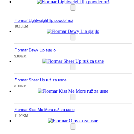
Flormar Lightweight lip powder ruž
10.10
KM
Flormar Dewy Lip sjajilo
9.00
KM
Flormar Sheer Up ruž za usne
8.30
KM
Flormar Kiss Me More ruž za usne
11.00
KM