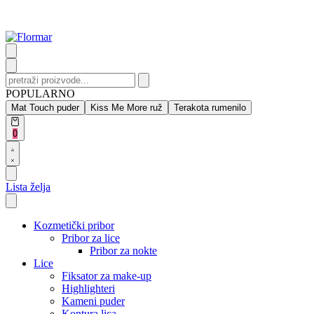
Skip
to
content
Search
for:
POPULARNO
Mat Touch puder
Kiss Me More ruž
Terakota rumenilo
Open
0
cart
Open
Account
details
Lista želja
Kozmetički pribor
Pribor za lice
Pribor za nokte
Lice
Fiksator za make-up
Highlighteri
Kameni puder
Kontura lica