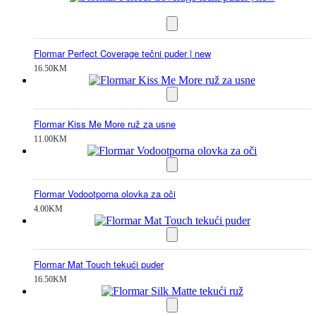
Flormar Perfect Coverage tečni puder | new
16.50
KM
Flormar Kiss Me More ruž za usne
11.00
KM
Flormar Vodootporna olovka za oči
4.00
KM
Flormar Mat Touch tekući puder
16.50
KM