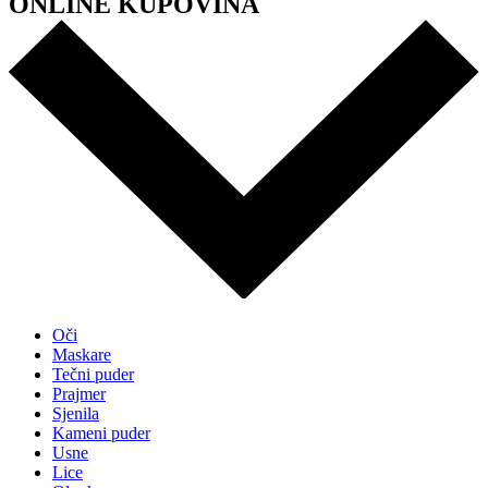
ONLINE KUPOVINA
Oči
Maskare
Tečni puder
Prajmer
Sjenila
Kameni puder
Usne
Lice