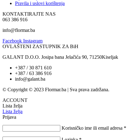
Pravila i uslovi korištenja
KONTAKTIRAJTE NAS
063 386 916
info@flormar.ba
Facebook
Instagram
OVLAŠTENI ZASTUPNIK ZA BiH
GALANT D.O.O. Josipa bana Jelačića 90, 71250Kiseljak
+387 / 30 871 610
+387 / 63 386 916
info@galant.ba
© Copyright © 2023 Flormar.ba | Sva prava zadržana.
ACCOUNT
Lista želja
Lista želja
Prijava
Korisničko ime ili email adresa
*
Lozinka
*