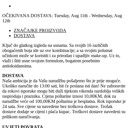
OČEKIVANA DOSTAVA:
Tuesday, Aug 11th - Wednesday, Aug
12th
ZNAČAJKE PROIZVODA
DOSTAVA
Ključ do glatkog izgleda na usnama. Sa svojih 16 različitih
obogaćenih boja ide uz sve kombinacije; a sa svojim polumat
učinkom može se koristiti i za prirodan i upadljiv make-up. Uz to,
vlaži i štiti usne svojom formulom, bogatom posebnim
antioksidansima.
DOSTAVA
Naša ambicija je da Vašu narudžbu pošaljemo što je prije moguće.
Ukoliko naručite do 13:00 sati, bit će poslana isti dan! Ne zaboravite
da rokovi isporuke mogu biti duži tijekom vikenda razdoblja velikih
rasprodaja i praznika. Cijena poštarine iznosi 10,00KM, dok za
narudžbe veće od 100,00KM poštarina je besplatna. Rok isporuke je
24 sata. Sve cijene su navedene bez troškova dostave. Trošak
dostave dodaje se cijeni i plaća kupac. Troškovi dostave navedeni su
prilikom naručivanja.
UVJETI POVRATA