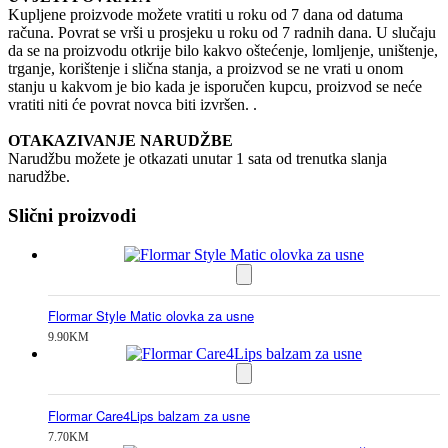
Kupljene proizvode možete vratiti u roku od 7 dana od datuma
računa. Povrat se vrši u prosjeku u roku od 7 radnih dana. U slučaju
da se na proizvodu otkrije bilo kakvo oštećenje, lomljenje, uništenje,
trganje, korištenje i slična stanja, a proizvod se ne vrati u onom
stanju u kakvom je bio kada je isporučen kupcu, proizvod se neće
vratiti niti će povrat novca biti izvršen. .
OTAKAZIVANJE NARUDŽBE
Narudžbu možete je otkazati unutar 1 sata od trenutka slanja
narudžbe.
Slični proizvodi
Flormar Style Matic olovka za usne
9.90
KM
Flormar Care4Lips balzam za usne
7.70
KM