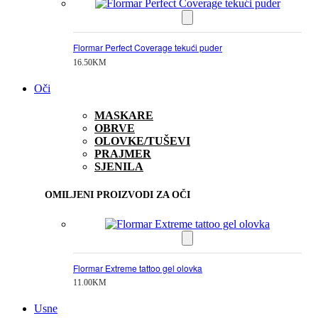
Flormar Perfect Coverage tekući puder
16.50
KM
Oči
MASKARE
OBRVE
OLOVKE/TUŠEVI
PRAJMER
SJENILA
OMILJENI PROIZVODI ZA OČI
Flormar Extreme tattoo gel olovka
11.00
KM
Usne