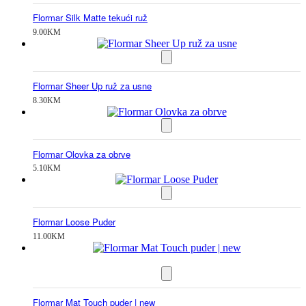
Flormar Silk Matte tekući ruž
9.00
KM
Flormar Sheer Up ruž za usne
8.30
KM
Flormar Olovka za obrve
5.10
KM
Flormar Loose Puder
11.00
KM
Flormar Mat Touch puder | new