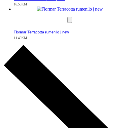
16.50
KM
Flormar Terracotta rumenilo | new
11.40
KM