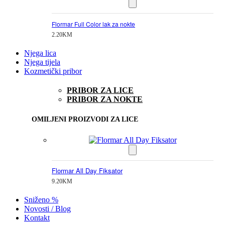
Flormar Full Color lak za nokte
2.20
KM
Njega lica
Njega tijela
Kozmetički pribor
PRIBOR ZA LICE
PRIBOR ZA NOKTE
OMILJENI PROIZVODI ZA LICE
Flormar All Day Fiksator
9.20
KM
Sniženo %
Novosti / Blog
Kontakt