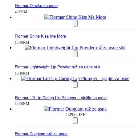
Flormar Olovka za usne
4.00
KM
Flormar Shine Kiss Me More
15.40
KM
Flormar Lightweight Lip Powder ruž za usne stik
10.10
KM
Flormar Lift Up Caring Lip Plumper – sjajilo za usne
14.90
KM
-50% OFF
Flormar Duoglam ruž za usne