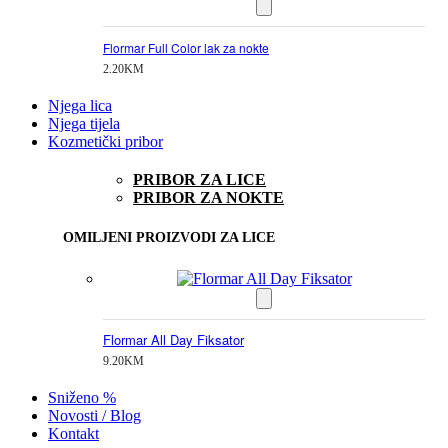
Flormar Full Color lak za nokte
2.20
KM
Njega lica
Njega tijela
Kozmetički pribor
PRIBOR ZA LICE
PRIBOR ZA NOKTE
OMILJENI PROIZVODI ZA LICE
Flormar All Day Fiksator
9.20
KM
Sniženo %
Novosti / Blog
Kontakt