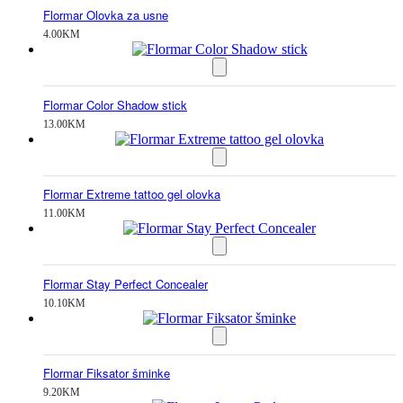
Flormar Olovka za usne
4.00
KM
Flormar Color Shadow stick
13.00
KM
Flormar Extreme tattoo gel olovka
11.00
KM
Flormar Stay Perfect Concealer
10.10
KM
Flormar Fiksator šminke
9.20
KM