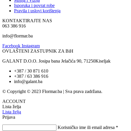
Misija i Vizija
Isporuka i povrat robe
Pravila i uslovi korištenja
KONTAKTIRAJTE NAS
063 386 916
info@flormar.ba
Facebook
Instagram
OVLAŠTENI ZASTUPNIK ZA BiH
GALANT D.O.O. Josipa bana Jelačića 90, 71250Kiseljak
+387 / 30 871 610
+387 / 63 386 916
info@galant.ba
© Copyright © 2023 Flormar.ba | Sva prava zadržana.
ACCOUNT
Lista želja
Lista želja
Prijava
Korisničko ime ili email adresa
*