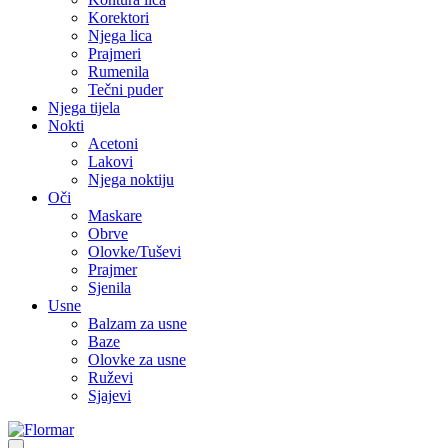
Korektori
Njega lica
Prajmeri
Rumenila
Tečni puder
Njega tijela
Nokti
Acetoni
Lakovi
Njega noktiju
Oči
Maskare
Obrve
Olovke/Tuševi
Prajmer
Sjenila
Usne
Balzam za usne
Baze
Olovke za usne
Ruževi
Sjajevi