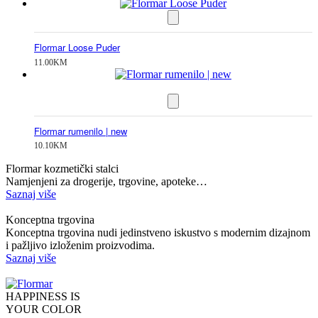
Flormar Loose Puder
11.00
KM
Flormar rumenilo | new
10.10
KM
Flormar kozmetički stalci
Namjenjeni za drogerije, trgovine, apoteke…
Saznaj više
Konceptna trgovina
Konceptna trgovina nudi jedinstveno iskustvo s modernim dizajnom
i pažljivo izloženim proizvodima.
Saznaj više
HAPPINESS IS
YOUR COLOR