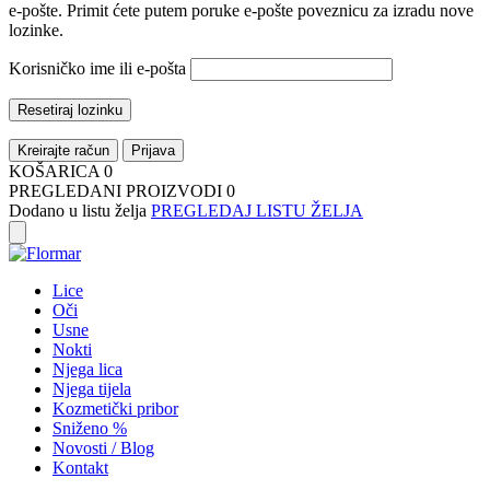
e-pošte. Primit ćete putem poruke e-pošte poveznicu za izradu nove
lozinke.
Korisničko ime ili e-pošta
Resetiraj lozinku
Kreirajte račun
Prijava
KOŠARICA
0
PREGLEDANI PROIZVODI
0
Dodano u listu želja
PREGLEDAJ LISTU ŽELJA
Lice
Oči
Usne
Nokti
Njega lica
Njega tijela
Kozmetički pribor
Sniženo %
Novosti / Blog
Kontakt