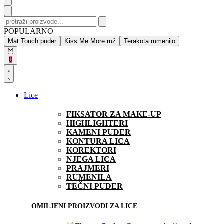
Search
for:
POPULARNO
Mat Touch puder
Kiss Me More ruž
Terakota rumenilo
Open
0
cart
Open
Account
details
Lice
FIKSATOR ZA MAKE-UP
HIGHLIGHTERI
KAMENI PUDER
KONTURA LICA
KOREKTORI
NJEGA LICA
PRAJMERI
RUMENILA
TEČNI PUDER
OMILJENI PROIZVODI ZA LICE