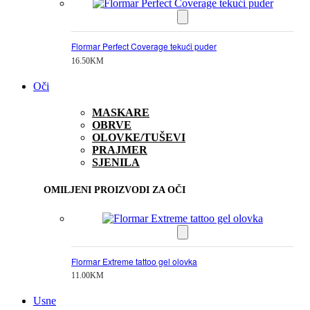
Flormar Perfect Coverage tekući puder
16.50
KM
Oči
MASKARE
OBRVE
OLOVKE/TUŠEVI
PRAJMER
SJENILA
OMILJENI PROIZVODI ZA OČI
Flormar Extreme tattoo gel olovka
11.00
KM
Usne