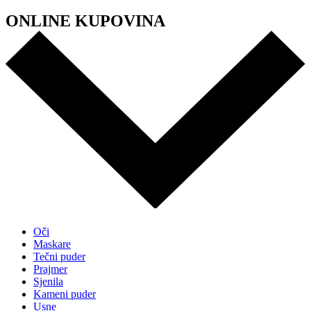
ONLINE KUPOVINA
Oči
Maskare
Tečni puder
Prajmer
Sjenila
Kameni puder
Usne