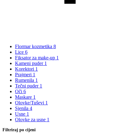
Flormar kozmetika
8
Lice
6
Fiksator za make-up
1
Kameni puder
1
Korektori
1
Prajmeri
1
Rumenila
1
Tečni puder
1
Oči
6
Maskare
1
Olovke/Tuševi
1
Sjenila
4
Usne
1
Olovke za usne
1
Filtriraj po cijeni