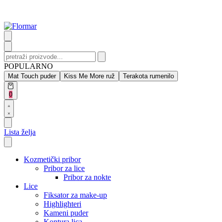
Skip
to
content
Search
for:
POPULARNO
Mat Touch puder
Kiss Me More ruž
Terakota rumenilo
Open
0
cart
Open
Account
details
Lista želja
Kozmetički pribor
Pribor za lice
Pribor za nokte
Lice
Fiksator za make-up
Highlighteri
Kameni puder
Kontura lica