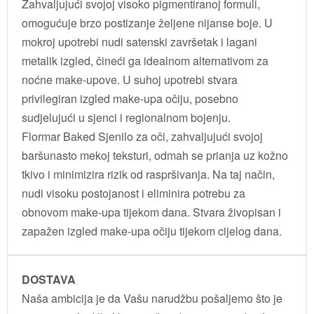
Zahvaljujući svojoj visoko pigmentiranoj formuli,
omogućuje brzo postizanje željene nijanse boje. U
mokroj upotrebi nudi satenski završetak i lagani
metalik izgled, čineći ga idealnom alternativom za
noćne make-upove. U suhoj upotrebi stvara
privilegiran izgled make-upa očiju, posebno
sudjelujući u sjenci i regionalnom bojenju.
Flormar Baked Sjenilo za oči, zahvaljujući svojoj
baršunasto mekoj teksturi, odmah se prianja uz kožno
tkivo i minimizira rizik od raspršivanja. Na taj način,
nudi visoku postojanost i eliminira potrebu za
obnovom make-upa tijekom dana. Stvara živopisan i
zapažen izgled make-upa očiju tijekom cijelog dana.
DOSTAVA
Naša ambicija je da Vašu narudžbu pošaljemo što je