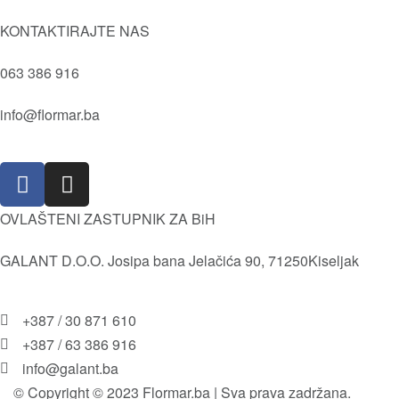
Tečni puder
Kvaliteta
KONTAKTIRAJTE NAS
Prajmer
Vrijednosti
Sjenila
063 386 916
Društvena i Prirodna odgovornost
Kameni puder
Istorija
info@flormar.ba
Usne
Misija i Vizija
Lice
Isporuka i povrat robe
Olovke za usne
Pravila i uslovi korištenja
OVLAŠTENI ZASTUPNIK ZA BiH
GALANT D.O.O. Josipa bana Jelačića 90, 71250Kiseljak
+387 / 30 871 610
+387 / 63 386 916
info@galant.ba
© Copyright © 2023 Flormar.ba | Sva prava zadržana.