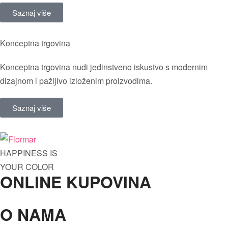
Saznaj više
Konceptna trgovina
Konceptna trgovina nudi jedinstveno iskustvo s modernim
dizajnom i pažljivo izloženim proizvodima.
Saznaj više
HAPPINESS IS
YOUR COLOR
ONLINE KUPOVINA
O NAMA
Oči
Maskare