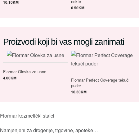
nokte
10.10
KM
6.50
KM
Proizvodi koji bi vas mogli zanimati
Flormar Olovka za usne
4.00
KM
Flormar Perfect Coverage tekući
puder
16.50
KM
Flormar kozmetički stalci
Namjenjeni za drogerije, trgovine, apoteke…