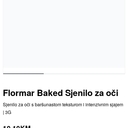
Flormar Baked Sjenilo za oči
Sjenilo za oči s baršunastom teksturom i intenzivnim sjajem
| 3G
10.10
KM