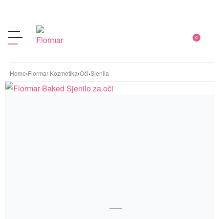
0
Home
›
Flormar Kozmetika
›
Oči
›
Sjenila