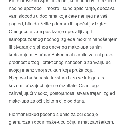
Flormar Baked Sjenilo za oči, koje nudi dvije različite
načine upotrebe – mokro i suho apliciranje, obećava
vam slobodu u dodirima koje ćete nanijeti na vaš
pogled, bilo da želite prirodan ili upečatljiv izgled.
Omogućuje vam postizanje upečatljivog i
samopouzdanog noćnog izgleda mokrim nanošenjem
ili stvaranje sjajnog dnevnog make-upa suhim
korištenjem. Flormar Baked mat sjenilo za oči pruža
prednost brzog i praktičnog nanošenja zahvaljujući
svojoj intenzivnoj strukturi koja pruža boju.
Njegova baršunasta tekstura brzo se integrira s
kožom, pružajući nježne rezultate. Osim toga,
zahvaljujući visokoj postojanosti, stvara trajan izgled
make-upa za oči tijekom cijelog dana.
Flormar Baked pečeno sjenilo za oči dodaje
glamurozan dodir make-upu očiju s mat završetkom.