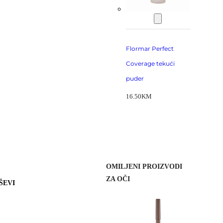
Flormar Perfect
Coverage tekući
puder
16.50
KM
OMILJENI PROIZVODI
ZA OČI
ŠEVI