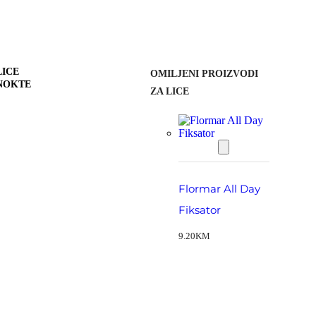
LICE
OMILJENI PROIZVODI
 NOKTE
ZA LICE
Flormar All Day
Fiksator
9.20
KM