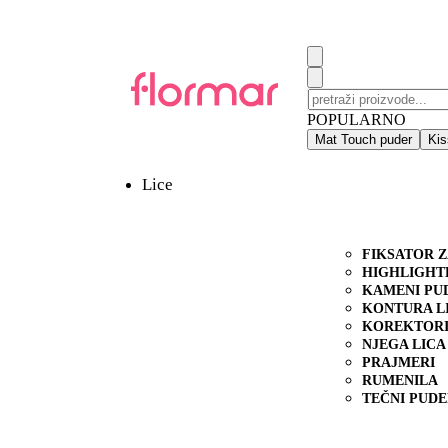
POPULARNO
Mat Touch puder
Kis
Lice
FIKSATOR 
HIGHLIGHT
KAMENI PU
KONTURA L
KOREKTOR
NJEGA LICA
PRAJMERI
RUMENILA
TEČNI PUD