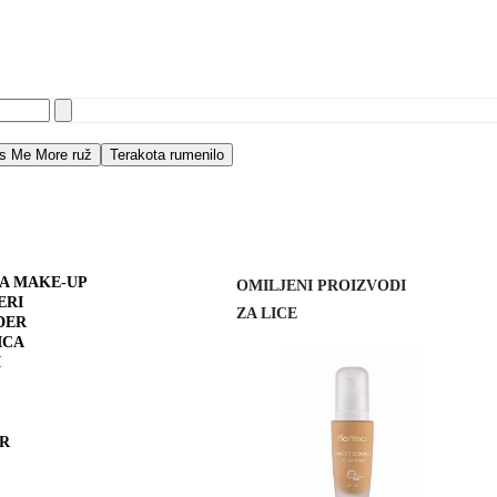
s Me More ruž
Terakota rumenilo
ZA MAKE-UP
OMILJENI PROIZVODI
ERI
ZA LICE
DER
ICA
I
ER