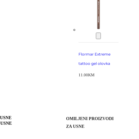
Flormar Extreme
tattoo gel olovka
11.00
KM
 USNE
OMILJENI PROIZVODI
 USNE
ZA USNE