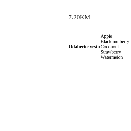
7.20
KM
Apple
Black mulberry
Odaberite vrstu
Coconout
Strawberry
Watermelon