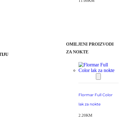
11.00
KM
OMILJENI PROIZVODI
ZA NOKTE
TIJU
Flormar Full Color
lak za nokte
2.20
KM