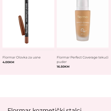
Flormar Olovka za usne
Flormar Perfect Coverage tekući
puder
4.00
KM
16.50
KM
Flormar kozmetički stalci