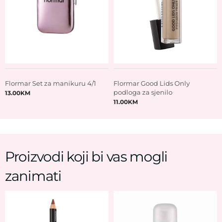
Flormar Set za manikuru 4/1
Flormar Good Lids Only
podloga za sjenilo
13.00
KM
11.00
KM
Proizvodi koji bi vas mogli
zanimati