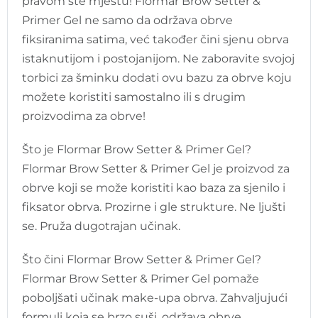
pravom ste mjestu! Flormar Brow Setter &
Primer Gel ne samo da održava obrve
fiksiranima satima, već također čini sjenu obrva
istaknutijom i postojanijom. Ne zaboravite svojoj
torbici za šminku dodati ovu bazu za obrve koju
možete koristiti samostalno ili s drugim
proizvodima za obrve!
Što je Flormar Brow Setter & Primer Gel?
Flormar Brow Setter & Primer Gel je proizvod za
obrve koji se može koristiti kao baza za sjenilo i
fiksator obrva. Prozirne i gle strukture. Ne ljušti
se. Pruža dugotrajan učinak.
Što čini Flormar Brow Setter & Primer Gel?
Flormar Brow Setter & Primer Gel pomaže
poboljšati učinak make-upa obrva. Zahvaljujući
formuli koja se brzo suši, održava obrve