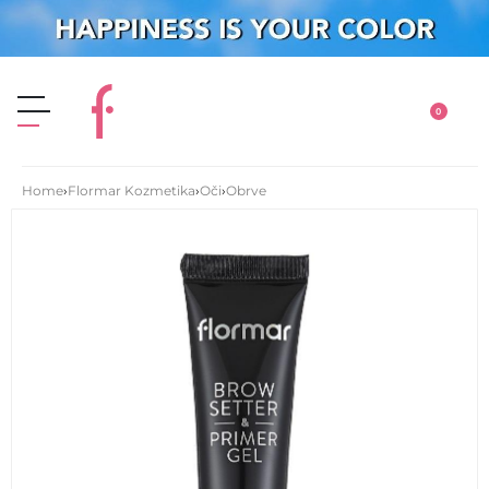
0
Home
›
Flormar Kozmetika
›
Oči
›
Obrve