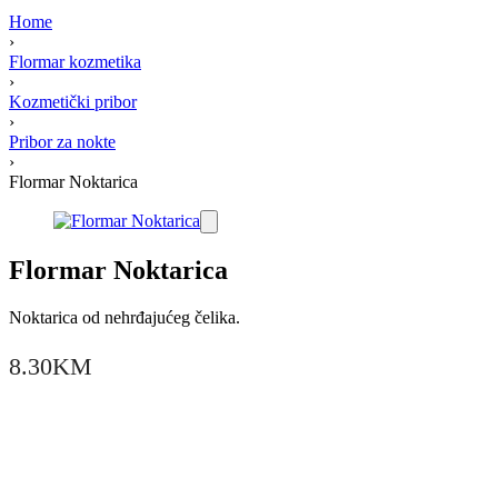
Home
›
Flormar kozmetika
›
Kozmetički pribor
›
Pribor za nokte
›
Flormar Noktarica
Flormar Noktarica
Noktarica od nehrđajućeg čelika.
8.30
KM