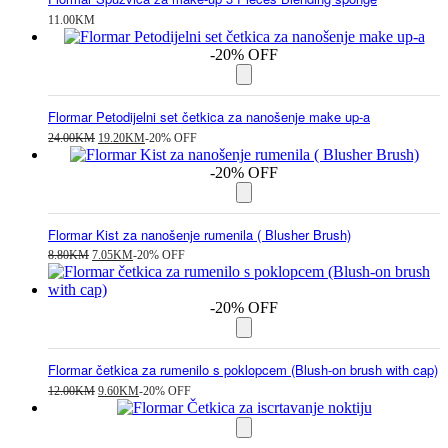
11.00
KM
-20% OFF
Flormar Petodijelni set četkica za nanošenje make up-a
Izvorna
Trenutna
24.00
KM
19.20
KM
-20% OFF
cijena
cijena
bila
je:
-20% OFF
je:
19.20KM.
24.00KM.
Flormar Kist za nanošenje rumenila ( Blusher Brush)
Izvorna
Trenutna
8.80
KM
7.05
KM
-20% OFF
cijena
cijena
bila
je:
je:
7.05KM.
-20% OFF
8.80KM.
Flormar četkica za rumenilo s poklopcem (Blush-on brush with cap)
Izvorna
Trenutna
12.00
KM
9.60
KM
-20% OFF
cijena
cijena
bila
je:
je:
9.60KM.
12.00KM.