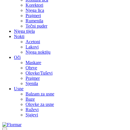
Korektori
Njega lica
Prajmeri
Rumenila
Tečni puder
Njega tijela
Nokti
Acetoni
Lakovi
Njega noktiju
Oči
Maskare
Obrve
Olovke/Tuševi
Prajmer
Sjenila
Usne
Balzam za usne
Baze
Olovke za usne
Ruževi
Sjajevi