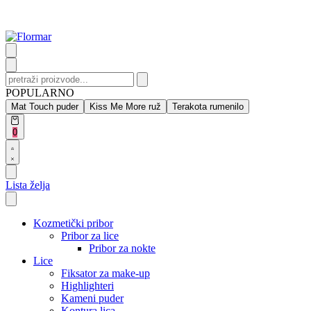
Skip
to
content
Search
for:
POPULARNO
Mat Touch puder
Kiss Me More ruž
Terakota rumenilo
Open
0
cart
Open
Account
details
Lista želja
Kozmetički pribor
Pribor za lice
Pribor za nokte
Lice
Fiksator za make-up
Highlighteri
Kameni puder
Kontura lica