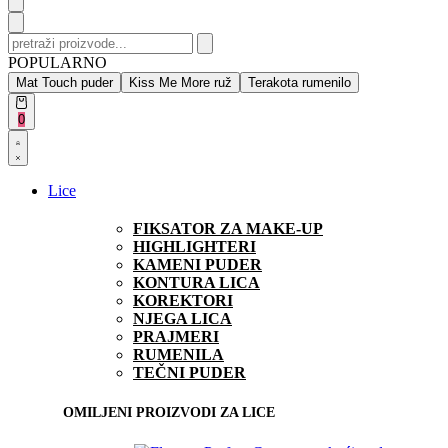
Search
for:
POPULARNO
Mat Touch puder
Kiss Me More ruž
Terakota rumenilo
Open
0
cart
Open
Account
details
Lice
FIKSATOR ZA MAKE-UP
HIGHLIGHTERI
KAMENI PUDER
KONTURA LICA
KOREKTORI
NJEGA LICA
PRAJMERI
RUMENILA
TEČNI PUDER
OMILJENI PROIZVODI ZA LICE