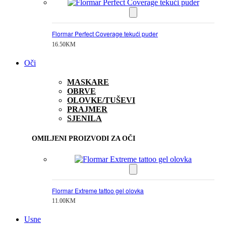
Flormar Perfect Coverage tekući puder
16.50
KM
Oči
MASKARE
OBRVE
OLOVKE/TUŠEVI
PRAJMER
SJENILA
OMILJENI PROIZVODI ZA OČI
Flormar Extreme tattoo gel olovka
11.00
KM
Usne