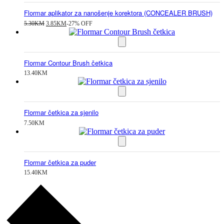
Flormar aplikator za nanošenje korektora (CONCEALER BRUSH)
Izvorna
Trenutna
5.30
KM
3.85
KM
-27% OFF
cijena
cijena
bila
je:
je:
3.85KM.
5.30KM.
Flormar Contour Brush četkica
13.40
KM
Flormar četkica za sjenilo
7.50
KM
Flormar četkica za puder
15.40
KM