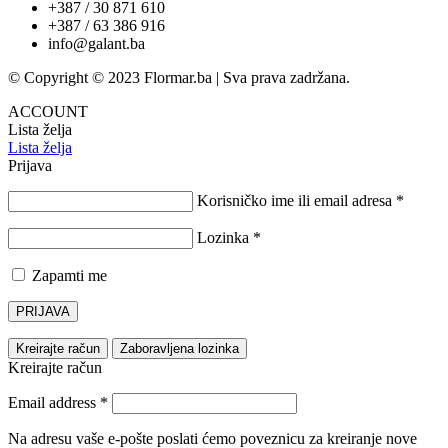
+387 / 30 871 610
+387 / 63 386 916
info@galant.ba
© Copyright © 2023 Flormar.ba | Sva prava zadržana.
ACCOUNT
Lista želja
Lista želja
Prijava
Korisničko ime ili email adresa
*
Lozinka
*
Zapamti me
PRIJAVA
Kreirajte račun
Zaboravljena lozinka
Kreirajte račun
Email address
*
Na adresu vaše e-pošte poslati ćemo poveznicu za kreiranje nove