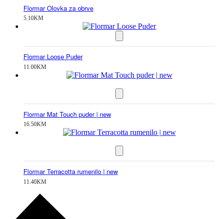
Flormar Olovka za obrve
5.10
KM
Flormar Loose Puder
11.00
KM
Flormar Mat Touch puder | new
16.50
KM
Flormar Terracotta rumenilo | new
11.40
KM