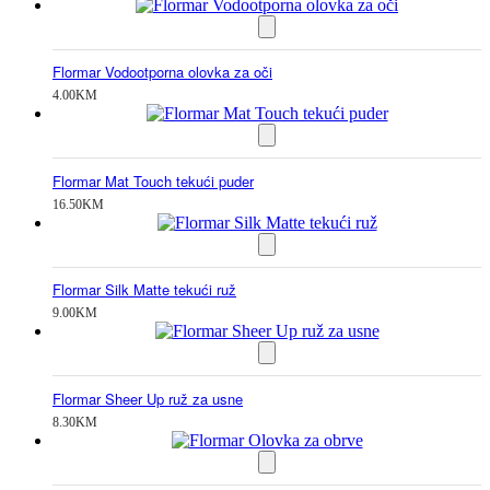
Flormar Vodootporna olovka za oči
4.00
KM
Flormar Mat Touch tekući puder
16.50
KM
Flormar Silk Matte tekući ruž
9.00
KM
Flormar Sheer Up ruž za usne
8.30
KM