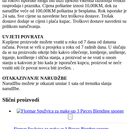
da rokovi isporuke mogu biti duži tijekom vikenda razdoblja velikih
rasprodaja i praznika. Cijena poštarine iznosi 10,00KM, dok za
narudžbe veće od 100,00KM poštarina je besplatna. Rok isporuke je
24 sata. Sve cijene su navedene bez troškova dostave. Trošak
dostave dodaje se cijeni i plaća kupac. Troškovi dostave navedeni su
prilikom naručivanja.
UVJETI POVRATA
Kupljene proizvode možete vratiti u roku od 7 dana od datuma
računa. Povrat se vrši u prosjeku u roku od 7 radnih dana. U slučaju
da se na proizvodu otkrije bilo kakvo oštećenje, lomljenje, uništenje,
trganje, korištenje i slična stanja, a proizvod se ne vrati u onom
stanju u kakvom je bio kada je isporučen kupcu, proizvod se neće
vratiti niti će povrat novca biti izvršen. .
OTAKAZIVANJE NARUDŽBE
Narudžbu možete je otkazati unutar 1 sata od trenutka slanja
narudžbe.
Slični proizvodi
Flormar Spužvica za make-up 3 Pieces Blending sponge