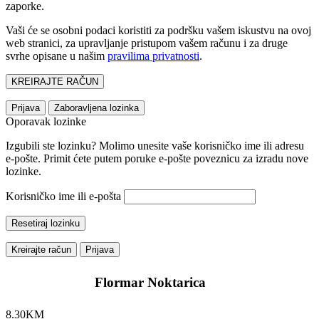
zaporke.
Vaši će se osobni podaci koristiti za podršku vašem iskustvu na ovoj
web stranici, za upravljanje pristupom vašem računu i za druge
svrhe opisane u našim
pravilima privatnosti
.
KREIRAJTE RAČUN
Prijava
Zaboravljena lozinka
Oporavak lozinke
Izgubili ste lozinku? Molimo unesite vaše korisničko ime ili adresu
e-pošte. Primit ćete putem poruke e-pošte poveznicu za izradu nove
lozinke.
Korisničko ime ili e-pošta
Resetiraj lozinku
Kreirajte račun
Prijava
Flormar Noktarica
8.30
KM