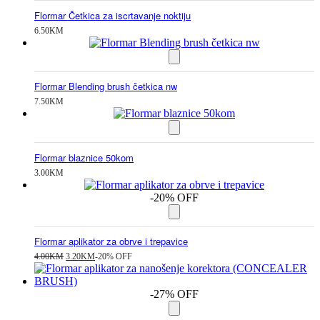
Flormar Četkica za iscrtavanje noktiju
6.50
KM
Flormar Blending brush četkica nw
7.50
KM
Flormar blaznice 50kom
3.00
KM
-20% OFF
Flormar aplikator za obrve i trepavice
Izvorna
Trenutna
4.00
KM
3.20
KM
-20% OFF
cijena
cijena
bila
je:
je:
3.20KM.
-27% OFF
4.00KM.