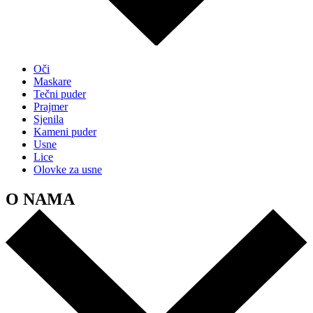
Oči
Maskare
Tečni puder
Prajmer
Sjenila
Kameni puder
Usne
Lice
Olovke za usne
O NAMA