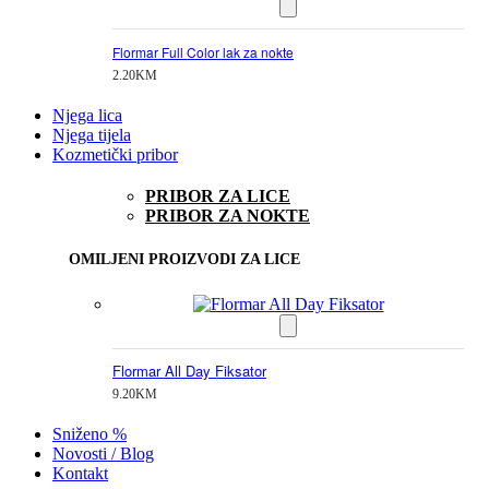
Flormar Full Color lak za nokte
2.20
KM
Njega lica
Njega tijela
Kozmetički pribor
PRIBOR ZA LICE
PRIBOR ZA NOKTE
OMILJENI PROIZVODI ZA LICE
Flormar All Day Fiksator
9.20
KM
Sniženo %
Novosti / Blog
Kontakt