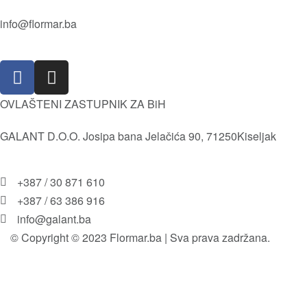
Kameni puder
Istorija
info@flormar.ba
Usne
Misija i Vizija
Lice
Isporuka i povrat robe
Olovke za usne
Pravila i uslovi korištenja
OVLAŠTENI ZASTUPNIK ZA BiH
GALANT D.O.O. Josipa bana Jelačića 90, 71250Kiseljak
+387 / 30 871 610
+387 / 63 386 916
info@galant.ba
© Copyright © 2023 Flormar.ba | Sva prava zadržana.