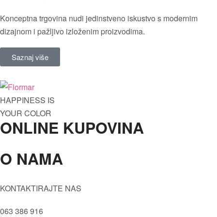
Konceptna trgovina nudi jedinstveno iskustvo s modernim
dizajnom i pažljivo izloženim proizvodima.
Saznaj više
HAPPINESS IS
YOUR COLOR
ONLINE KUPOVINA
O NAMA
Oči
Maskare
Tečni puder
Kvaliteta
KONTAKTIRAJTE NAS
Prajmer
Vrijednosti
Sjenila
063 386 916
Društvena i Prirodna odgovornost