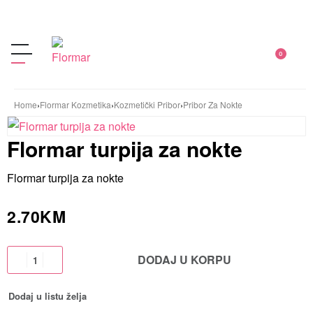
0
Home
›
Flormar Kozmetika
›
Kozmetički Pribor
›
Pribor Za Nokte
Flormar turpija za nokte
Flormar turpija za nokte
2.70
KM
DODAJ U KORPU
Dodaj u listu želja