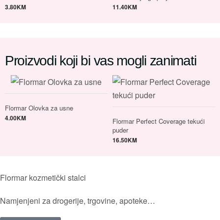
3.80
KM
11.40
KM
Proizvodi koji bi vas mogli zanimati
Flormar Olovka za usne
4.00
KM
Flormar Perfect Coverage tekući
puder
16.50
KM
Flormar kozmetički stalci
Namjenjeni za drogerije, trgovine, apoteke…