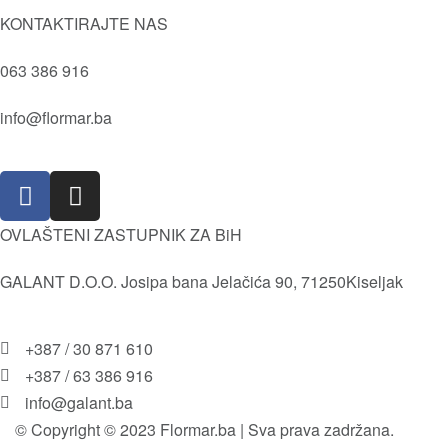
Tečni puder
Kvaliteta
KONTAKTIRAJTE NAS
Prajmer
Vrijednosti
Sjenila
063 386 916
Društvena i Prirodna odgovornost
Kameni puder
Istorija
info@flormar.ba
Usne
Misija i Vizija
Lice
Isporuka i povrat robe
Olovke za usne
Pravila i uslovi korištenja
OVLAŠTENI ZASTUPNIK ZA BiH
GALANT D.O.O. Josipa bana Jelačića 90, 71250Kiseljak
+387 / 30 871 610
+387 / 63 386 916
info@galant.ba
© Copyright © 2023 Flormar.ba | Sva prava zadržana.