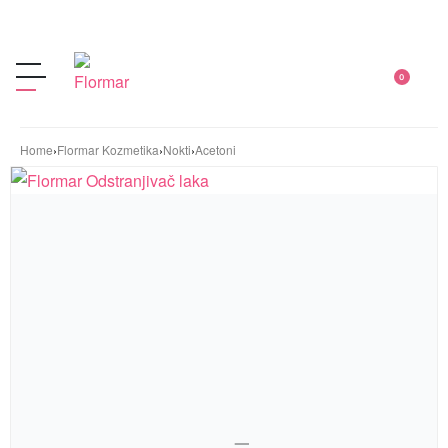
0
Home
›
Flormar Kozmetika
›
Nokti
›
Acetoni