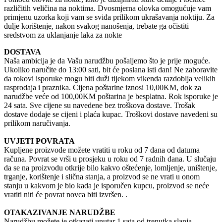
različitih veličina na noktima. Dvosmjerna olovka omogućuje vam
primjenu uzorka koji vam se sviđa prilikom ukrašavanja noktiju. Za
dulje korištenje, nakon svakog nanošenja, trebate ga očistiti
sredstvom za uklanjanje laka za nokte
DOSTAVA
Naša ambicija je da Vašu narudžbu pošaljemo što je prije moguće.
Ukoliko naručite do 13:00 sati, bit će poslana isti dan! Ne zaboravite
da rokovi isporuke mogu biti duži tijekom vikenda razdoblja velikih
rasprodaja i praznika. Cijena poštarine iznosi 10,00KM, dok za
narudžbe veće od 100,00KM poštarina je besplatna. Rok isporuke je
24 sata. Sve cijene su navedene bez troškova dostave. Trošak
dostave dodaje se cijeni i plaća kupac. Troškovi dostave navedeni su
prilikom naručivanja.
UVJETI POVRATA
Kupljene proizvode možete vratiti u roku od 7 dana od datuma
računa. Povrat se vrši u prosjeku u roku od 7 radnih dana. U slučaju
da se na proizvodu otkrije bilo kakvo oštećenje, lomljenje, uništenje,
trganje, korištenje i slična stanja, a proizvod se ne vrati u onom
stanju u kakvom je bio kada je isporučen kupcu, proizvod se neće
vratiti niti će povrat novca biti izvršen. .
OTAKAZIVANJE NARUDŽBE
Narudžbu možete je otkazati unutar 1 sata od trenutka slanja