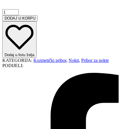
Flormar
Olovka
DODAJ U KORPU
za
crtanje
točkica
količina
Dodaj u listu želja
KATEGORIJA:
Kozmetički pribor
,
Nokti
,
Pribor za nokte
PODIJELI: