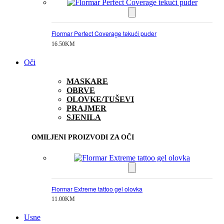
Flormar Perfect Coverage tekući puder
16.50
KM
Oči
MASKARE
OBRVE
OLOVKE/TUŠEVI
PRAJMER
SJENILA
OMILJENI PROIZVODI ZA OČI
Flormar Extreme tattoo gel olovka
11.00
KM
Usne