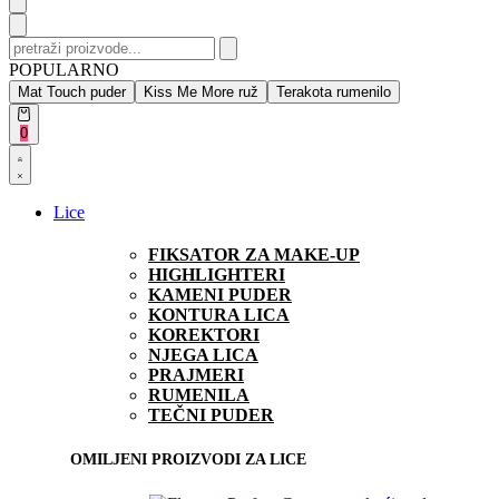
Search
for:
POPULARNO
Mat Touch puder
Kiss Me More ruž
Terakota rumenilo
Open
0
cart
Open
Account
details
Lice
FIKSATOR ZA MAKE-UP
HIGHLIGHTERI
KAMENI PUDER
KONTURA LICA
KOREKTORI
NJEGA LICA
PRAJMERI
RUMENILA
TEČNI PUDER
OMILJENI PROIZVODI ZA LICE