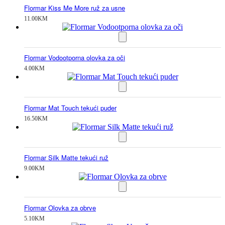
Flormar Kiss Me More ruž za usne
11.00
KM
Flormar Vodootporna olovka za oči
4.00
KM
Flormar Mat Touch tekući puder
16.50
KM
Flormar Silk Matte tekući ruž
9.00
KM
Flormar Olovka za obrve
5.10
KM