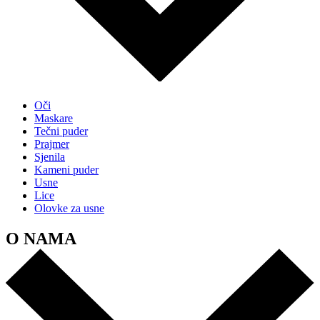
Oči
Maskare
Tečni puder
Prajmer
Sjenila
Kameni puder
Usne
Lice
Olovke za usne
O NAMA