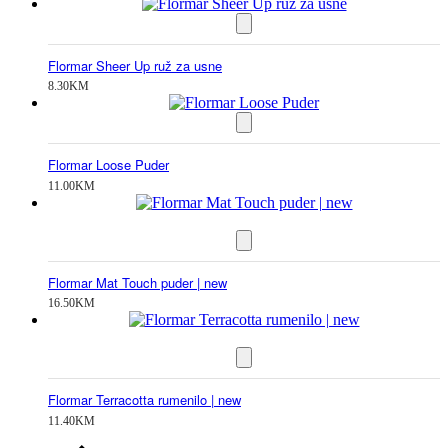
Flormar Sheer Up ruž za usne
8.30
KM
Flormar Loose Puder
11.00
KM
Flormar Mat Touch puder | new
16.50
KM
Flormar Terracotta rumenilo | new
11.40
KM