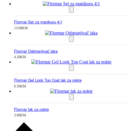
Flormar Set za manikuru 4/1
13.00
KM
Flormar Odstranjivač laka
4.20
KM
Flormar Gel Look Top Coat lak za nokte
6.50
KM
Flormar lak za nokte
3.00
KM