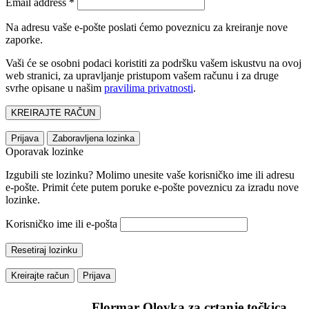
Email address
*
Na adresu vaše e-pošte poslati ćemo poveznicu za kreiranje nove
zaporke.
Vaši će se osobni podaci koristiti za podršku vašem iskustvu na ovoj
web stranici, za upravljanje pristupom vašem računu i za druge
svrhe opisane u našim
pravilima privatnosti
.
KREIRAJTE RAČUN
Prijava
Zaboravljena lozinka
Oporavak lozinke
Izgubili ste lozinku? Molimo unesite vaše korisničko ime ili adresu
e-pošte. Primit ćete putem poruke e-pošte poveznicu za izradu nove
lozinke.
Korisničko ime ili e-pošta
Resetiraj lozinku
Kreirajte račun
Prijava
Flormar Olovka za crtanje točkica