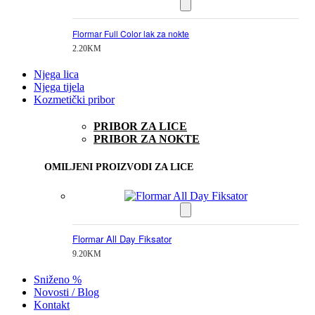
Flormar Full Color lak za nokte
2.20
KM
Njega lica
Njega tijela
Kozmetički pribor
PRIBOR ZA LICE
PRIBOR ZA NOKTE
OMILJENI PROIZVODI ZA LICE
Flormar All Day Fiksator
9.20
KM
Sniženo %
Novosti / Blog
Kontakt