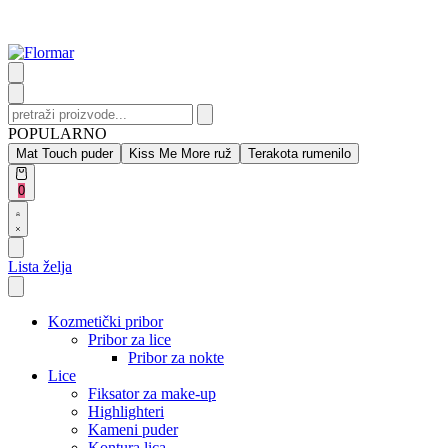
Skip
to
content
Search
for:
POPULARNO
Mat Touch puder
Kiss Me More ruž
Terakota rumenilo
Open
0
cart
Open
Account
details
Lista želja
Kozmetički pribor
Pribor za lice
Pribor za nokte
Lice
Fiksator za make-up
Highlighteri
Kameni puder
Kontura lica