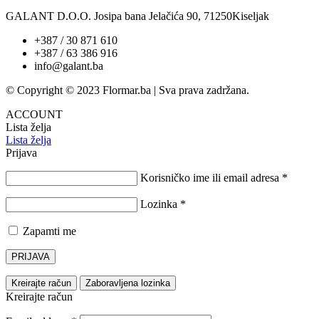
GALANT D.O.O. Josipa bana Jelačića 90, 71250Kiseljak
+387 / 30 871 610
+387 / 63 386 916
info@galant.ba
© Copyright © 2023 Flormar.ba | Sva prava zadržana.
ACCOUNT
Lista želja
Lista želja
Prijava
Korisničko ime ili email adresa
*
Lozinka
*
Zapamti me
PRIJAVA
Kreirajte račun
Zaboravljena lozinka
Kreirajte račun