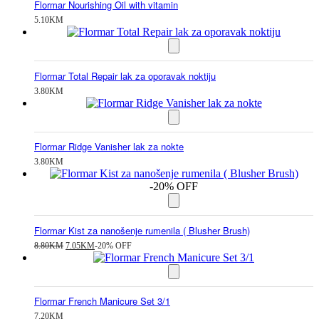
Flormar Nourishing Oil with vitamin
5.10
KM
Flormar Total Repair lak za oporavak noktiju
3.80
KM
Flormar Ridge Vanisher lak za nokte
3.80
KM
-20% OFF
Flormar Kist za nanošenje rumenila ( Blusher Brush)
Izvorna
Trenutna
8.80
KM
7.05
KM
-20% OFF
cijena
cijena
bila
je:
je:
7.05KM.
8.80KM.
Flormar French Manicure Set 3/1
7.20
KM