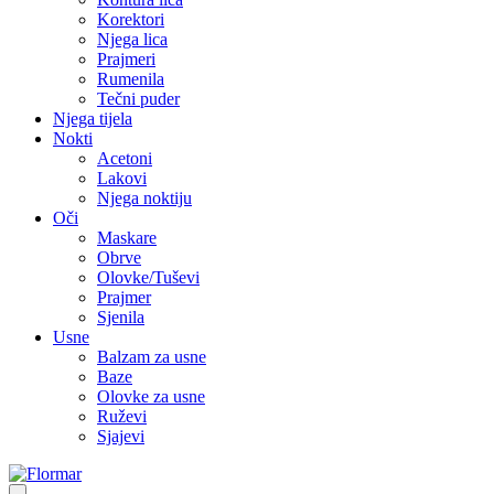
Korektori
Njega lica
Prajmeri
Rumenila
Tečni puder
Njega tijela
Nokti
Acetoni
Lakovi
Njega noktiju
Oči
Maskare
Obrve
Olovke/Tuševi
Prajmer
Sjenila
Usne
Balzam za usne
Baze
Olovke za usne
Ruževi
Sjajevi