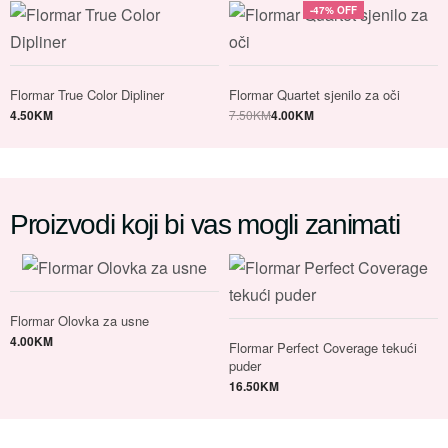
-47% OFF
Flormar True Color Dipliner
Flormar Quartet sjenilo za oči
4.50
KM
7.50
KM
4.00
KM
Proizvodi koji bi vas mogli zanimati
Flormar Olovka za usne
4.00
KM
Flormar Perfect Coverage tekući
puder
16.50
KM