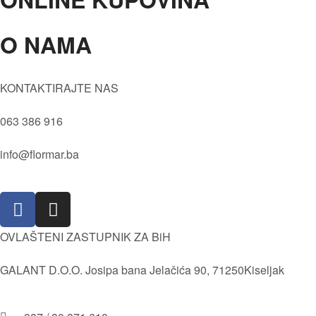
O NAMA
Oči
Maskare
Tečni puder
Kvaliteta
KONTAKTIRAJTE NAS
Prajmer
Vrijednosti
Sjenila
063 386 916
Društvena i Prirodna odgovornost
Kameni puder
Istorija
info@flormar.ba
Usne
Misija i Vizija
Lice
Isporuka i povrat robe
Olovke za usne
Pravila i uslovi korištenja
OVLAŠTENI ZASTUPNIK ZA BiH
GALANT D.O.O. Josipa bana Jelačića 90, 71250Kiseljak