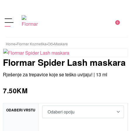
0
Home
›
Flormar Kozmetika
›
Oči
›
Maskare
Flormar Spider Lash maskara
Rješenje za trepavice koje se teško uvijaju! | 13 ml
7.50
KM
ODABERI VRSTU