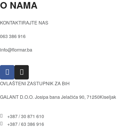
O NAMA
Oči
Maskare
Tečni puder
Kvaliteta
KONTAKTIRAJTE NAS
Prajmer
Vrijednosti
Sjenila
063 386 916
Društvena i Prirodna odgovornost
Kameni puder
Istorija
info@flormar.ba
Usne
Misija i Vizija
Lice
Isporuka i povrat robe
Olovke za usne
Pravila i uslovi korištenja
OVLAŠTENI ZASTUPNIK ZA BiH
GALANT D.O.O. Josipa bana Jelačića 90, 71250Kiseljak
+387 / 30 871 610
+387 / 63 386 916