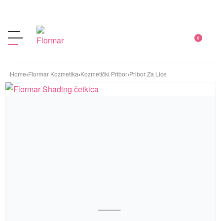
0
Home
›
Flormar Kozmetika
›
Kozmetički Pribor
›
Pribor Za Lice