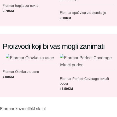
Flormar turpija za nokte
2.70
KM
Flormar spužvica za blendanje
9.10
KM
Proizvodi koji bi vas mogli zanimati
Flormar Olovka za usne
4.00
KM
Flormar Perfect Coverage tekući
puder
16.50
KM
Flormar kozmetički stalci