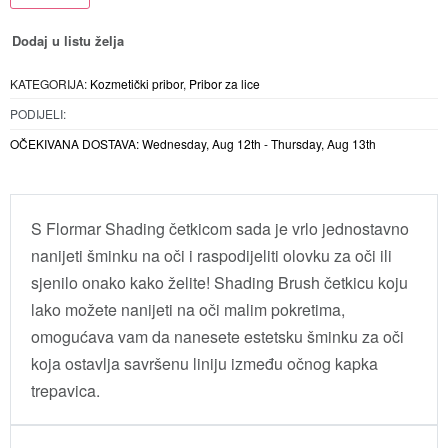
Dodaj u listu želja
KATEGORIJA:
Kozmetički pribor
,
Pribor za lice
PODIJELI:
OČEKIVANA DOSTAVA:
Wednesday, Aug 12th - Thursday, Aug 13th
S Flormar Shading četkicom sada je vrlo jednostavno
nanijeti šminku na oči i raspodijeliti olovku za oči ili
sjenilo onako kako želite! Shading Brush četkicu koju
lako možete nanijeti na oči malim pokretima,
omogućava vam da nanesete estetsku šminku za oči
koja ostavlja savršenu liniju između očnog kapka
trepavica.