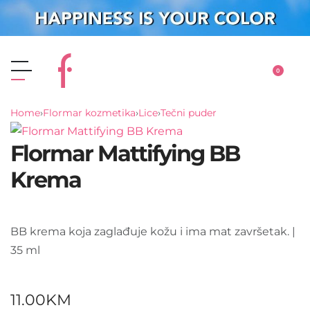
0
Home
›
Flormar kozmetika
›
Lice
›
Tečni puder
Flormar Mattifying BB
Krema
BB krema koja zaglađuje kožu i ima mat završetak. |
35 ml
11.00
KM