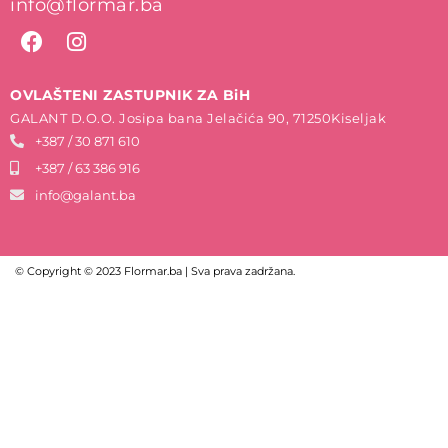
info@flormar.ba
OVLAŠTENI ZASTUPNIK ZA BiH
GALANT D.O.O. Josipa bana Jelačića 90, 71250Kiseljak
+387 / 30 871 610
+387 / 63 386 916
info@galant.ba
© Copyright © 2023 Flormar.ba | Sva prava zadržana.