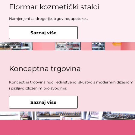
Flormar kozmetički stalci
Flormar Crna maska
Namjenjeni za drogerije, trgovine, apoteke…
8.30
KM
Saznaj više
Flormar Olovka za usne
4.00
KM
Konceptna trgovina
Konceptna trgovina nudi jedinstveno iskustvo s modernim dizajnom
i pažljivo izloženim proizvodima.
Saznaj više