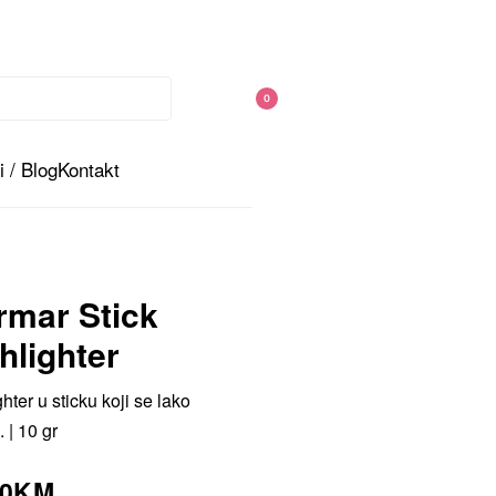
0
 / Blog
Kontakt
rmar Stick
hlighter
hter u sticku koji se lako
.
|
10 gr
00
KM