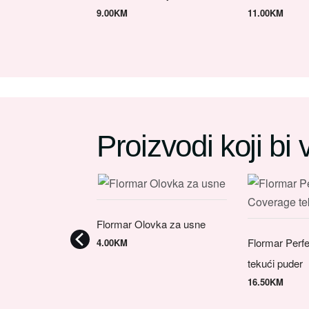
9.00
KM
11.00
KM
Proizvodi koji bi
Flormar Olovka za usne
Flormar Perf
4.00
KM
tekući puder
16.50
KM