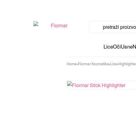
Lice
Oči
Usne
N
Home
›
Flormar Kozmetika
›
Lice
›
Highlighter