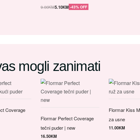
9.00
KM
5.10
KM
-43% OFF
 vas mogli zanimati
ect Coverage
Flormar Kiss 
Flormar Perfect Coverage
za usne
tečni puder | new
11.00
KM
16.50
KM