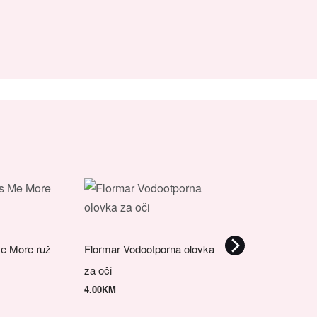
Flormar Mat Tou
puder
Me More ruž
Flormar Vodootporna olovka
16.50
KM
za oči
4.00
KM