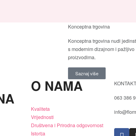
Konceptna trgovina
Konceptna trgovina nudi jedins
s modernim dizajnom i pažljivo
proizvodima.
Saznaj više
O NAMA
KONTAKT
NA
063 386 
Kvaliteta
info@flor
Vrijednosti
Društvena i Prirodna odgovornost
Istorija