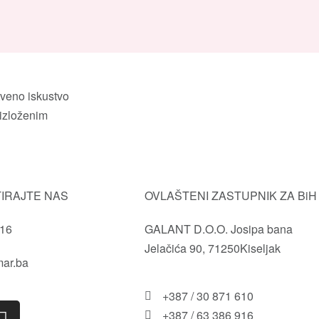
tveno iskustvo
 izloženim
IRAJTE NAS
OVLAŠTENI ZASTUPNIK ZA BiH
916
GALANT D.O.O. Josipa bana
Jelačića 90, 71250Kiseljak
mar.ba
+387 / 30 871 610
+387 / 63 386 916