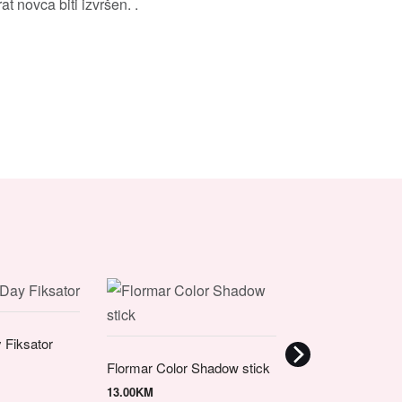
t novca biti izvršen. .
Flormar Matte W
 Fiksator
Dipliner
Flormar Color Shadow stick
9.90
KM
13.00
KM