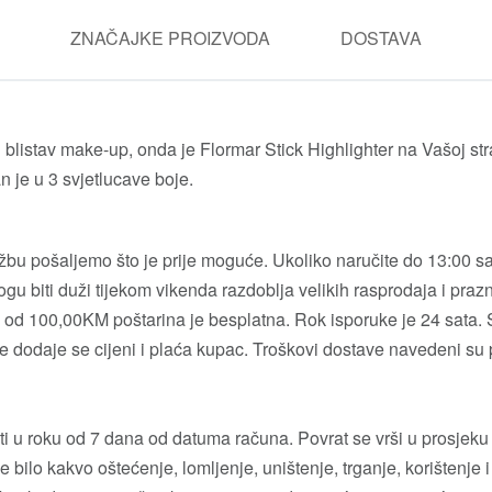
ZNAČAJKE PROIZVODA
DOSTAVA
 i blistav make-up, onda je Flormar Stick Highlighter na Vašoj st
 je u 3 svjetlucave boje.
u pošaljemo što je prije moguće. Ukoliko naručite do 13:00 sati
gu biti duži tijekom vikenda razdoblja velikih rasprodaja i prazn
od 100,00KM poštarina je besplatna. Rok isporuke je 24 sata.
e dodaje se cijeni i plaća kupac. Troškovi dostave navedeni su 
ti u roku od 7 dana od datuma računa. Povrat se vrši u prosjeku
e bilo kakvo oštećenje, lomljenje, uništenje, trganje, korištenje i