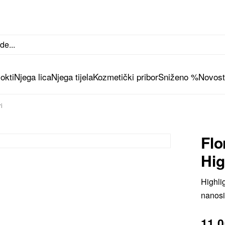
okti
Njega lica
Njega tijela
Kozmetički pribor
Sniženo %
Novosti
i
Flo
Hig
Highlig
nanosi
11.