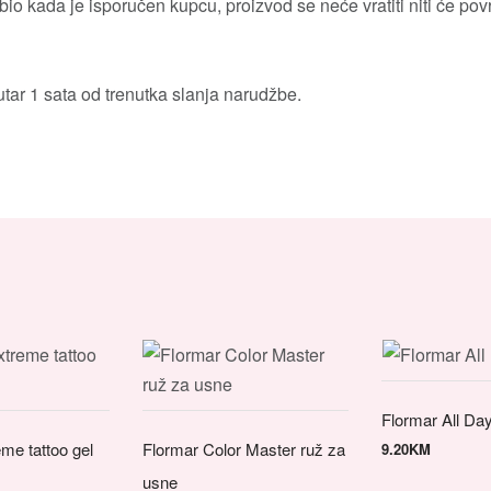
io kada je isporučen kupcu, proizvod se neće vratiti niti će povra
tar 1 sata od trenutka slanja narudžbe.
Flormar All Day
me tattoo gel
Flormar Color Master ruž za
9.20
KM
usne