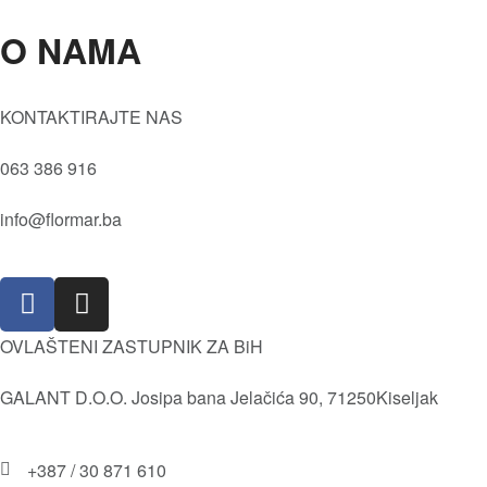
O NAMA
Oči
Maskare
Tečni puder
Kvaliteta
KONTAKTIRAJTE NAS
Prajmer
Vrijednosti
Sjenila
063 386 916
Društvena i Prirodna odgovornost
Kameni puder
Istorija
info@flormar.ba
Usne
Misija i Vizija
Lice
Isporuka i povrat robe
Olovke za usne
Pravila i uslovi korištenja
OVLAŠTENI ZASTUPNIK ZA BiH
GALANT D.O.O. Josipa bana Jelačića 90, 71250Kiseljak
+387 / 30 871 610