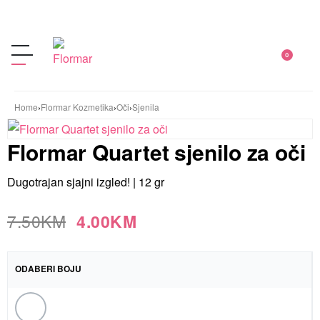
0
Home
›
Flormar Kozmetika
›
Oči
›
Sjenila
Flormar Quartet sjenilo za oči
Dugotrajan sjajni izgled! |
12 gr
7.50
KM
4.00
KM
ODABERI BOJU