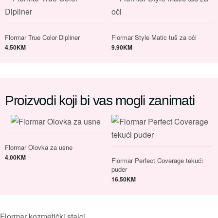
Flormar True Color Dipliner
Flormar Style Matic tuš za oči
4.50
KM
9.90
KM
Proizvodi koji bi vas mogli zanimati
Flormar Olovka za usne
4.00
KM
Flormar Perfect Coverage tekući
puder
16.50
KM
Flormar kozmetički stalci