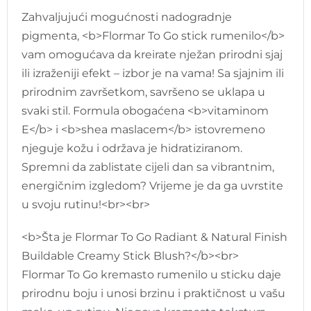
Zahvaljujući mogućnosti nadogradnje
pigmenta, <b>Flormar To Go stick rumenilo</b>
vam omogućava da kreirate nježan prirodni sjaj
ili izraženiji efekt – izbor je na vama! Sa sjajnim ili
prirodnim završetkom, savršeno se uklapa u
svaki stil. Formula obogaćena <b>vitaminom
E</b> i <b>shea maslacem</b> istovremeno
njeguje kožu i održava je hidratiziranom.
Spremni da zablistate cijeli dan sa vibrantnim,
energičnim izgledom? Vrijeme je da ga uvrstite
u svoju rutinu!<br><br>
<b>Šta je Flormar To Go Radiant & Natural Finish
Buildable Creamy Stick Blush?</b><br>
Flormar To Go kremasto rumenilo u sticku daje
prirodnu boju i unosi brzinu i praktičnost u vašu