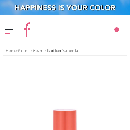
0
Home
›
Flormar Kozmetika
›
Lice
›
Rumenila