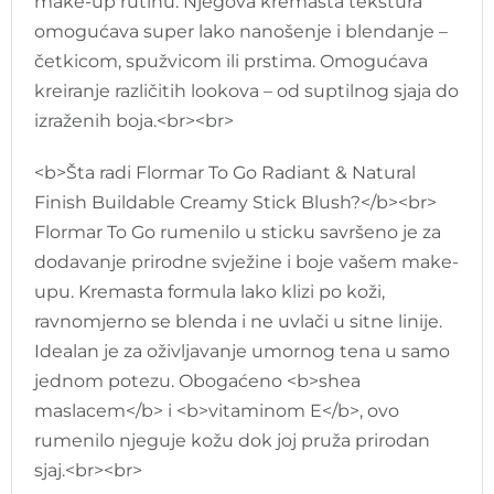
make-up rutinu. Njegova kremasta tekstura
omogućava super lako nanošenje i blendanje –
četkicom, spužvicom ili prstima. Omogućava
kreiranje različitih lookova – od suptilnog sjaja do
izraženih boja.<br><br>
<b>Šta radi Flormar To Go Radiant & Natural
Finish Buildable Creamy Stick Blush?</b><br>
Flormar To Go rumenilo u sticku savršeno je za
dodavanje prirodne svježine i boje vašem make-
upu. Kremasta formula lako klizi po koži,
ravnomjerno se blenda i ne uvlači u sitne linije.
Idealan je za oživljavanje umornog tena u samo
jednom potezu. Obogaćeno <b>shea
maslacem</b> i <b>vitaminom E</b>, ovo
rumenilo njeguje kožu dok joj pruža prirodan
sjaj.<br><br>