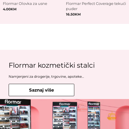
Flormar Olovka za usne
Flormar Perfect Coverage tekući
puder
4.00
KM
16.50
KM
Flormar kozmetički stalci
Namjenjeni za drogerije, trgovine, apoteke…
Saznaj više