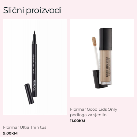
Slični proizvodi
Flormar Good Lids Only
podloga za sjenilo
11.00
KM
Flormar Ultra Thin tuš
9.00
KM