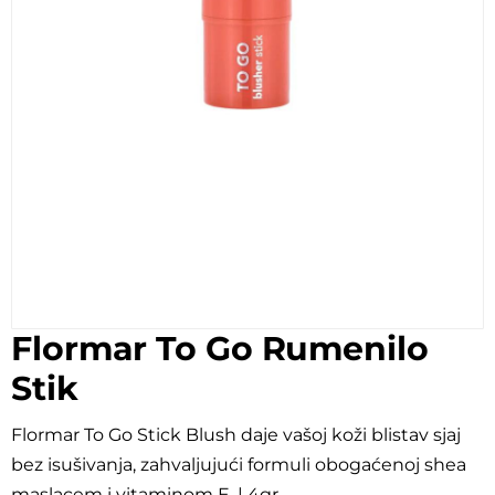
Flormar To Go Rumenilo
Stik
Flormar To Go Stick Blush daje vašoj koži blistav sjaj
bez isušivanja, zahvaljujući formuli obogaćenoj shea
maslacem i vitaminom E. | 4gr