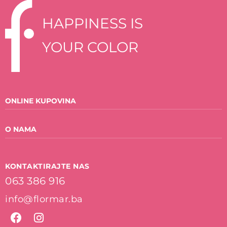
HAPPINESS IS
YOUR COLOR
ONLINE KUPOVINA
Oči
O NAMA
Maskare
Tečni puder
Kvaliteta
KONTAKTIRAJTE NAS
Prajmer
Vrijednosti
063 386 916
Sjenila
Društvena i Prirodna odgovornost
Kameni puder
Istorija
info@flormar.ba
Usne
Misija i Vizija
Lice
Isporuka i povrat robe