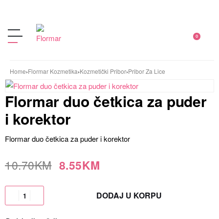
0
Home
›
Flormar Kozmetika
›
Kozmetički Pribor
›
Pribor Za Lice
Flormar duo četkica za puder
i korektor
Flormar duo četkica za puder i korektor
10.70
KM
8.55
KM
DODAJ U KORPU