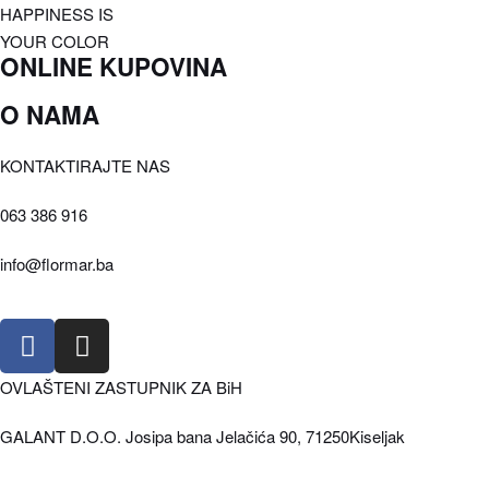
HAPPINESS IS
YOUR COLOR
ONLINE KUPOVINA
O NAMA
Oči
Maskare
Kvaliteta
KONTAKTIRAJTE NAS
Tečni puder
Vrijednosti
Prajmer
063 386 916
Društvena i Prirodna odgovornost
Sjenila
Istorija
Kameni puder
info@flormar.ba
Misija i Vizija
Usne
Isporuka i povrat robe
Lice
Pravila i uslovi korištenja
Olovke za usne
OVLAŠTENI ZASTUPNIK ZA BiH
GALANT D.O.O. Josipa bana Jelačića 90, 71250Kiseljak