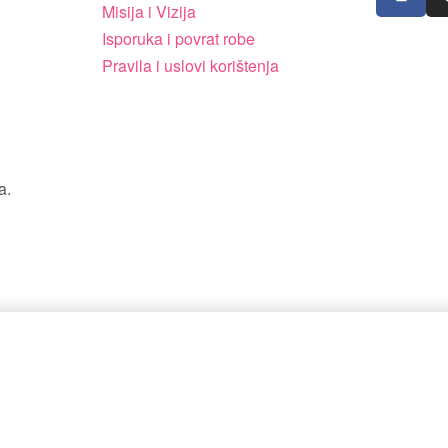
Misija i Vizija
Isporuka i povrat robe
Pravila i uslovi korištenja
a.
ilo