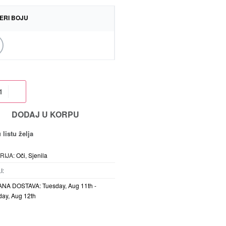
ERI BOJU
DODAJ U KORPU
 listu želja
RIJA:
Oči
,
Sjenila
I:
ANA DOSTAVA:
Tuesday, Aug 11th -
ay, Aug 12th