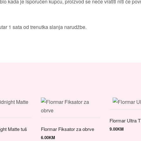
io kada je isporučen kupcu, proizvod se neće vratiti niti će povra
tar 1 sata od trenutka slanja narudžbe.
Flormar Ultra T
ght Matte tuš
Flormar Fiksator za obrve
9.00
KM
6.00
KM