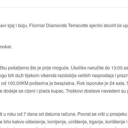
i sjaj i boju, Flormar Diamonds Terracotte sjenilo stvorit će upe
 mokar.
u pošaljemo što je prije moguće. Ukoliko naručite do 13:00 sati
gu biti duži tijekom vikenda razdoblja velikih rasprodaja i prazn
od 100,00KM poštarina je besplatna. Rok isporuke je 24 sata.
e dodaje se cijeni i plaća kupac. Troškovi dostave navedeni su 
ti u roku od 7 dana od datuma računa. Povrat se vrši u prosjeku
e bilo kakvo oštećenje, lomljenje, uništenje, trganje, korištenje i