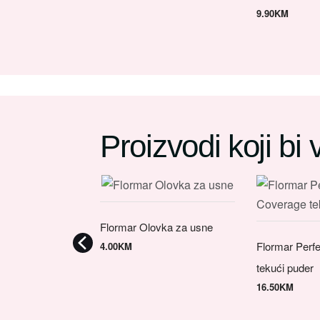
9.90
KM
Proizvodi koji bi
Flormar Olovka za usne
Flormar Perf
4.00
KM
tekući puder
16.50
KM